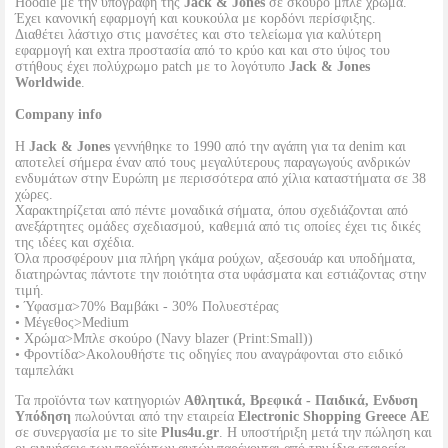
Ηoodie με την υπογραφή της
Jack & Jones
σε σκούρο μπλε χρώμα.
Έχει κανονική εφαρμογή και κουκούλα με κορδόνι περίσφιξης.
Διαθέτει λάστιχο στις μανσέτες και στο τελείωμα για καλύτερη
εφαρμογή και extra προστασία από το κρύο και και στο ύψος του
στήθους έχει πολύχρωμο patch με το λογότυπο
Jack & Jones
Worldwide
.
Company info
Η
Jack & Jones
γεννήθηκε το 1990 από την αγάπη για τα denim και
αποτελεί σήμερα έναν από τους μεγαλύτερους παραγωγούς ανδρικών
ενδυμάτων στην Ευρώπη με περισσότερα από χίλια καταστήματα σε 38
χώρες.
Χαρακτηρίζεται από πέντε μοναδικά σήματα, όπου σχεδιάζονται από
ανεξάρτητες ομάδες σχεδιασμού, καθεμιά από τις οποίες έχει τις δικές
της ιδέες και σχέδια.
Όλα προσφέρουν μια πλήρη γκάμα ρούχων, αξεσουάρ και υποδήματα,
διατηρώντας πάντοτε την ποιότητα στα υφάσματα και εστιάζοντας στην
τιμή.
• Ύφασμα>70% Βαμβάκι - 30% Πολυεστέρας
• Μέγεθος>Medium
• Χρώμα>Μπλε σκούρο (Navy blazer (Print:Small))
• Φροντίδα>Ακολουθήστε τις οδηγίες που αναγράφονται στο ειδικό
ταμπελάκι
Τα προϊόντα των κατηγοριών
Αθλητικά, Βρεφικά - Παιδικά, Ενδυση
Υπόδηση
πωλούνται από την εταιρεία
Electronic Shopping Greece ΑΕ
σε συνεργασία με το site
Plus4u.gr
. Η υποστήριξη μετά την πώληση και