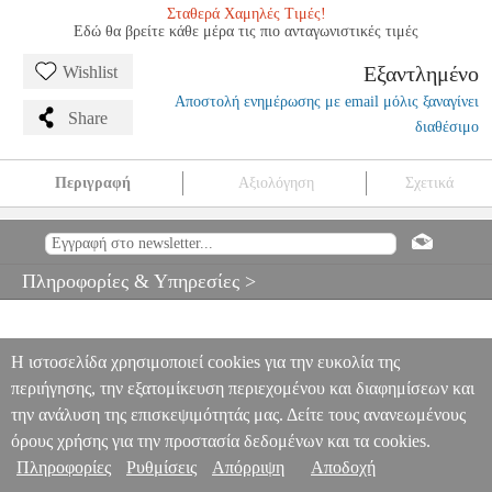
Σταθερά Χαμηλές Τιμές!
Εδώ θα βρείτε κάθε μέρα τις πιο ανταγωνιστικές τιμές
Εξαντλημένο
Wishlist
Αποστολή ενημέρωσης με email μόλις ξαναγίνει
Share
διαθέσιμο
Περιγραφή
Αξιολόγηση
Σχετικά
HASBRO JENGA CLASSIC - TUMBLE BLOCK GAME (A2120)
EPI.16020
EPI.16020
HASBRO
HASBRO
ΕΠΙΤΡΑΠΕΖΙΑ
HASBRO JENGA CLASSIC - TUMBLE BLOCK GAME (A2120)
Πληροφορίες & Υπηρεσίες >
0
Η ιστοσελίδα χρησιμοποιεί cookies για την ευκολία της
περιήγησης, την εξατομίκευση περιεχομένου και διαφημίσεων και
την ανάλυση της επισκεψιμότητάς μας. Δείτε τους ανανεωμένους
όρους χρήσης για την προστασία δεδομένων και τα cookies.
Πληροφορίες
Ρυθμίσεις
Απόρριψη
Αποδοχή