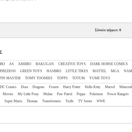
Σύνολο ψήφων: 0
Σ
IBO
AS
AΜΙΙΒΟ
BAKUGAN
CREATIVE TOYS
DARK HORSE COMICS
 PREZIOSI
GREEN TOYS
HASBRO
LITTLE TIKES
MATTEL
MGA
NAM
PIN MASTER
TOMY TOOMIES
TOPPS
TOTUM
YUME TOYS
DC Comics
Dora
Dragons
Frozen
Harry Potter
Hello Kitty
Marvel
Minecraf
Movies
My Little Pony
Mulan
Paw Patrol
Peppa
Pokemon
Power Rangers
Super Mario
Thomas
Transformers
Trolls
TV Series
WWE