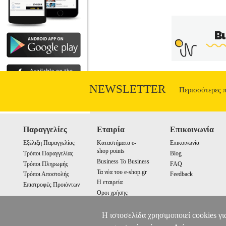
NEWSLETTER
Περισσότερες 
Παραγγελίες
Εταιρία
Επικοινωνία
Εξέλιξη Παραγγελίας
Καταστήματα e-
Επικοινωνία
shop points
Τρόποι Παραγγελίας
Blog
Business To Business
Τρόποι Πληρωμής
FAQ
Τα νέα του e-shop.gr
Τρόποι Αποστολής
Feedback
Η εταιρεία
Επιστροφές Προιόντων
Οροι χρήσης
Cookies
Η ιστοσελίδα χρησιμοποιεί cookies γι