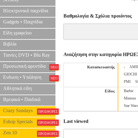
Ηλεκτρονικά παιχνίδια
Βαθμολογία & Σχόλια προιόντος
Gadgets • Παιχνίδια
Είδη γραφείου
Βιβλία
Αναζήτηση στην κατηγορία ΗΡΩΕ
Ταινίες DVD • Blu Ray
Προσωπική φροντίδα
Κατασκευαστής
-
AMI
ΝΕΟ
GIOCHI
Ενδυση • Υπόδηση
ΝΕΟ
PMI
S
Αθλητικά είδη
Είδος
Barbie
Minions
Βρεφικά • Παιδικά
Star Wars
Crazy Sundays
ΠΡΟΣΦΟΡΕΣ
Last viewed
Eshop Specials
ΠΡΟΣΦΟΡΕΣ
Zen 10
ΠΡΟΣΦΟΡΕΣ