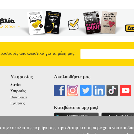
προσφορές αποκλειστικά για τα μέλη μας!
Υπηρεσίες
Ακολουθήστε μας
Service
Υπηρεσίες
Downloads
Εγγυήσεις
Κατεβάστε το app μας!
α την ευκολία της περιήγησης, την εξατομίκευση περιεχομένου και δι