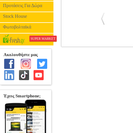
Προτάσεις Για Δώρα
Stock House
Φωτοβολταϊκά
SUPER MARKET
HASBRO MARVEL: AVENGERS - I