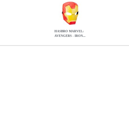
HASBRO MARVEL:
AVENGERS - IRON...
RON MAN HERO MASK
EPI.22035
EPI.22035
HASBRO
HASBR
IRON MAN HERO MASK
11.30