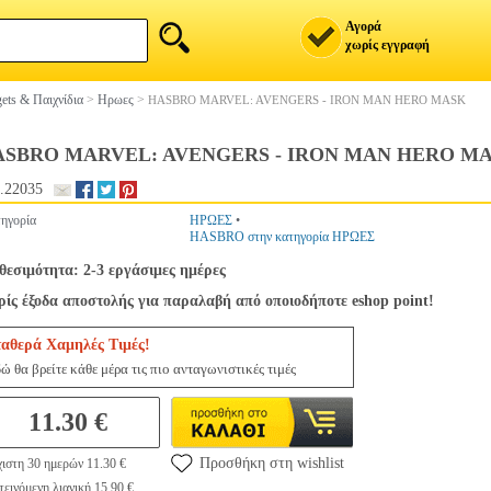
Αγορά
χωρίς εγγραφή
ets & Παιχνίδια
>
Ηρωες
>
HASBRO MARVEL: AVENGERS - IRON MAN HERO MASK
ASBRO MARVEL: AVENGERS - IRON MAN HERO M
.22035
ηγορία
ΗΡΩΕΣ
•
HASBRO στην κατηγορία ΗΡΩΕΣ
θεσιμότητα: 2-3 εργάσιμες ημέρες
ίς έξοδα αποστολής για παραλαβή από οποιοδήποτε eshop point!
ταθερά Χαμηλές Τιμές!
ώ θα βρείτε κάθε μέρα τις πιο ανταγωνιστικές τιμές
11.30 €
Προσθήκη στη wishlist
ιστη 30 ημερών 11.30 €
εινόμενη λιανική 15.90 €