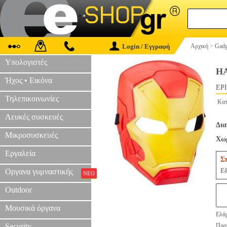
Login / Εγγραφή
Αρχική
>
Gadg
Υπολογιστές
H
Ήχος • Εικόνα
EPI
Τηλεπικοινωνίες
Κατ
Λευκές συσκευές
Δια
Μικροσυσκευές
Χωρ
Εργαλεία
Σ
Εδ
Οργανα γυμναστικής
ΝΕΟ
Outdoor
Μουσικά όργανα
Ελάχ
Security
Προτ