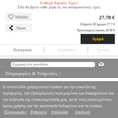
Σταθερά Χαμηλές Τιμές!
Εδώ θα βρείτε κάθε μέρα τις πιο ανταγωνιστικές τιμές
27.70 €
Wishlist
Ελάχιστη 30 ημερών 27.7 €
Share
Προτεινόμενη λιανική 36.90 €
Αγορά
Περιγραφή
Αξιολόγηση
Σχετικά
HASBRO MARVEL AVENGERS BLACK PANTHER -
VIBRANIUM POWER FX MASK
EPI.24174
EPI.24174
HASBRO
HASBRO
ΗΡΩΕΣ
HASBRO MARVEL AVENGERS BLACK
Πληροφορίες & Υπηρεσίες >
PANTHER - VIBRANIUM POWER FX MASK
27.70
Η ιστοσελίδα χρησιμοποιεί cookies για την ευκολία της
περιήγησης, την εξατομίκευση περιεχομένου και διαφημίσεων και
την ανάλυση της επισκεψιμότητάς μας. Δείτε τους ανανεωμένους
όρους χρήσης για την προστασία δεδομένων και τα cookies.
Πληροφορίες
Ρυθμίσεις
Απόρριψη
Αποδοχή