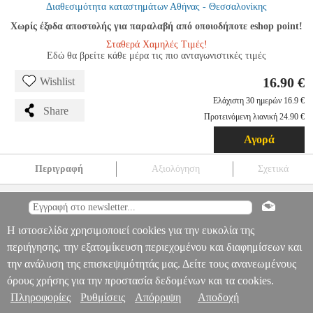
Διαθεσιμότητα καταστημάτων Αθήνας - Θεσσαλονίκης
Χωρίς έξοδα αποστολής για παραλαβή από οποιοδήποτε eshop point!
Σταθερά Χαμηλές Τιμές!
Εδώ θα βρείτε κάθε μέρα τις πιο ανταγωνιστικές τιμές
16.90 €
Wishlist
Ελάχιστη 30 ημερών 16.9 €
Share
Προτεινόμενη λιανική 24.90 €
Αγορά
Περιγραφή
Αξιολόγηση
Σχετικά
HASBRO DISNEY MARVEL: SPIDEY AND HIS AMAZING
FRIENDS DINO-WEBS - GHOSTASAURUS SPIDEY
EPI.22111
EPI.22111
HASBRO
HASBRO
ΗΡΩΕΣ
HASBRO DISNEY
Πληροφορίες & Υπηρεσίες >
Η ιστοσελίδα χρησιμοποιεί cookies για την ευκολία της
MARVEL: SPIDEY AND HIS AMAZING FRIENDS DINO-WEBS
περιήγησης, την εξατομίκευση περιεχομένου και διαφημίσεων και
- GHOSTASAURUS SPIDEY
16.90
την ανάλυση της επισκεψιμότητάς μας. Δείτε τους ανανεωμένους
όρους χρήσης για την προστασία δεδομένων και τα cookies.
Πληροφορίες
Ρυθμίσεις
Απόρριψη
Αποδοχή