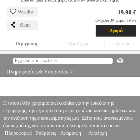
Εδώ θα βρείτε κάθε μέρα τις πιο ανταγωνιστικές τιμές
19.90 €
Wishlist
Ελάχιστη 30 ημερών 19.9 €
Share
Αγορά
Περιγραφή
Αξιολόγηση
Σχετικά
HAPE TITO PULL ALONG (E0354A) - ΒΟΛΤΑ ΜΕ ΤΟΝ ΤΙΤΟ
ΤΟ ΧΕΛΩΝΑΚΙ - 2ΤΕΜ.
EPI.22525
EPI.22525
HAPE
HAPE
ΕΚΠΑΙΔΕΥΤΙΚΑ
HAPE TITO PULL ALONG (E0354A) - ΒΟΛΤΑ
Πληροφορίες & Υπηρεσίες >
ΜΕ ΤΟΝ ΤΙΤΟ ΤΟ ΧΕΛΩΝΑΚΙ - 2ΤΕΜ.
19.90
Η ιστοσελίδα χρησιμοποιεί cookies για την ευκολία της
περιήγησης, την εξατομίκευση περιεχομένου και διαφημίσεων και
την ανάλυση της επισκεψιμότητάς μας. Δείτε τους ανανεωμένους
όρους χρήσης για την προστασία δεδομένων και τα cookies.
Πληροφορίες
Ρυθμίσεις
Απόρριψη
Αποδοχή