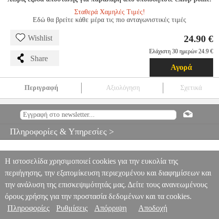
Σταθερά Χαμηλές Τιμές!
Εδώ θα βρείτε κάθε μέρα τις πιο ανταγωνιστικές τιμές
24.90 €
Wishlist
Ελάχιστη 30 ημερών 24.9 €
Share
Αγορά
Περιγραφή
Αξιολόγηση
Σχετικά
HAPE EARLY MELODIES ΞΥΛΙΝΟ ΤΥΜΠΑΝΟ LEARN WITH
LIGHTS DRUM (E0620A)
EPI.22459
EPI.22459
HAPE
HAPE
ΕΚΠΑΙΔΕΥΤΙΚΑ
HAPE EARLY MELODIES ΞΥΛΙΝΟ
Πληροφορίες & Υπηρεσίες >
ΤΥΜΠΑΝΟ LEARN WITH LIGHTS DRUM (E0620A)
24.90
Η ιστοσελίδα χρησιμοποιεί cookies για την ευκολία της
περιήγησης, την εξατομίκευση περιεχομένου και διαφημίσεων και
την ανάλυση της επισκεψιμότητάς μας. Δείτε τους ανανεωμένους
όρους χρήσης για την προστασία δεδομένων και τα cookies.
Πληροφορίες
Ρυθμίσεις
Απόρριψη
Αποδοχή