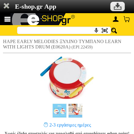
E-shop.gr App
HAPE EARLY MELODIES ΞΥΛΙΝΟ ΤΥΜΠΑΝΟ LEARN
WITH LIGHTS DRUM (E0620A)
(EPI.22459)
2-3 εργάσιμες ημέρες
Χωρίς έξοδα αποστολής για παραλαβή από οποιοδήποτε eshop point!