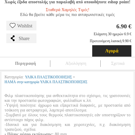
Χωρίς έξοδα αποστολής για παραλαβή από οποιοδήποτε eshop point!
Σταθερά Χαμηλές Τιμές!
Εδώ θα βρείτε κάθε μέρα τις πιο ανταγωνιστικές τιμές
6.90 €
Wishlist
Ελάχιστη 30 ημερών 6.9 €
Share
Προτεινόμενη λιανική 9.90 €
Αγορά
Περιγραφή
Αξιολόγηση
Σχετικά
Κατηγορία:
•
ΥΛΙΚΑ ΠΛΑΣΤΙΚΟΠΟΙΗΣΗΣ
HAMA στην κατηγορία ΥΛΙΚΑ ΠΛΑΣΤΙΚΟΠΟΙΗΣΗΣ
Φιλμ πλαστικοποίησης για ανθεκτικότητα στο σχίσιμο, τις γρατσουνιές
και την προστασία φωτογραφιών, φυλλαδίων κ.λπ.
-Υψηλή ποιότητα: άχρωμο και εξαιρετικά διαφανές, με προστασία από
τσάκιση για αστραφτερό, λαμπερό αποτέλεσμα.
-Συμβατό με όλους τους θερμούς πλαστικοποιητές εάν υποστηρίζουν το
αντίστοιχο πάχος φιλμ.
-Ιδανικό και για διακόσμηση και χειροτεχνίες, π.χ. διακόσμηση
τραπεζιού, σχέδια.
•
Πάχος μέσου εκτύπωσης:
80 mm.