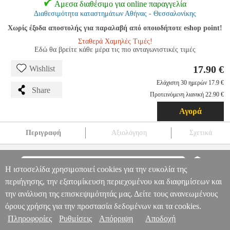
Αμεσα διαθέσιμο για online παραγγελία
Διαθεσιμότητα καταστημάτων Αθήνας - Θεσσαλονίκης
Χωρίς έξοδα αποστολής για παραλαβή από οποιοδήποτε eshop point!
Σταθερά Χαμηλές Τιμές!
Εδώ θα βρείτε κάθε μέρα τις πιο ανταγωνιστικές τιμές
17.90 €
Wishlist
Ελάχιστη 30 ημερών 17.9 €
Share
Προτεινόμενη λιανική 22.90 €
Αγορά
Περιγραφή
Αξιολόγηση
Σχετικά
HAMA 223565 DIGITAL MULTIMETER, CAT III 300 V
TLS.141627
TLS.141627
HAMA
HAMA
ΟΡΓΑΝΑ ΜΕΤΡΗΣΗΣ
Η ιστοσελίδα χρησιμοποιεί cookies για την ευκολία της
HAMA 223565 DIGITAL MULTIMETER, CAT III 300 V
Πληροφορίες & Υπηρεσίες >
περιήγησης, την εξατομίκευση περιεχομένου και διαφημίσεων και
17.90
την ανάλυση της επισκεψιμότητάς μας. Δείτε τους ανανεωμένους
όρους χρήσης για την προστασία δεδομένων και τα cookies.
Πληροφορίες
Ρυθμίσεις
Απόρριψη
Αποδοχή