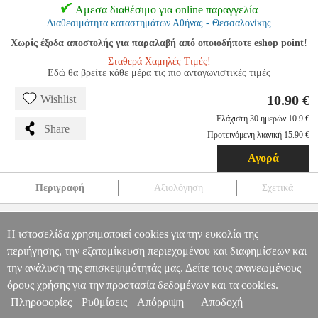
Αμεσα διαθέσιμο για online παραγγελία
Διαθεσιμότητα καταστημάτων Αθήνας - Θεσσαλονίκης
Χωρίς έξοδα αποστολής για παραλαβή από οποιοδήποτε eshop point!
Σταθερά Χαμηλές Τιμές!
Εδώ θα βρείτε κάθε μέρα τις πιο ανταγωνιστικές τιμές
10.90 €
Wishlist
Ελάχιστη 30 ημερών 10.9 €
Share
Προτεινόμενη λιανική 15.90 €
Αγορά
Περιγραφή
Αξιολόγηση
Σχετικά
HAMA 200717 CABLE USB TYPE-C - DISPLAYPORT ULTRA
HD 4K 1.5MBLACK
PER.942020
PER.942020
HAMA
HAMA
Η ιστοσελίδα χρησιμοποιεί cookies για την ευκολία της
CONVERTERS
HAMA 200717 CABLE USB TYPE-C -
Πληροφορίες & Υπηρεσίες >
περιήγησης, την εξατομίκευση περιεχομένου και διαφημίσεων και
DISPLAYPORT ULTRA HD 4K 1.5MBLACK
την ανάλυση της επισκεψιμότητάς μας. Δείτε τους ανανεωμένους
10.90
όρους χρήσης για την προστασία δεδομένων και τα cookies.
Πληροφορίες
Ρυθμίσεις
Απόρριψη
Αποδοχή