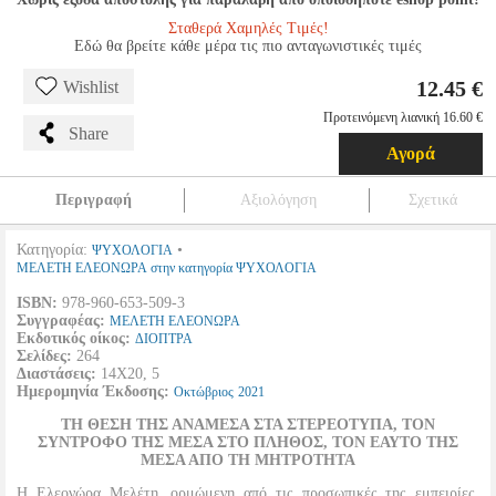
Σταθερά Χαμηλές Τιμές!
Εδώ θα βρείτε κάθε μέρα τις πιο ανταγωνιστικές τιμές
12.45 €
Wishlist
Προτεινόμενη λιανική 16.60 €
Share
Αγορά
Περιγραφή
Αξιολόγηση
Σχετικά
Κατηγορία:
•
ΨΥΧΟΛΟΓΙΑ
ΜΕΛΕΤΗ ΕΛΕΟΝΩΡΑ στην κατηγορία ΨΥΧΟΛΟΓΙΑ
ISBN:
978-960-653-509-3
Συγγραφέας:
ΜΕΛΕΤΗ ΕΛΕΟΝΩΡΑ
Εκδοτικός οίκος:
ΔΙΟΠΤΡΑ
Σελίδες:
264
Διαστάσεις:
14Χ20, 5
Ημερομηνία Έκδοσης:
Οκτώβριος
2021
ΤΗ ΘΕΣΗ ΤΗΣ ΑΝΑΜΕΣΑ ΣΤΑ ΣΤΕΡΕΟΤΥΠΑ, ΤΟΝ
ΣΥΝΤΡΟΦΟ ΤΗΣ ΜΕΣΑ ΣΤΟ ΠΛΗΘΟΣ, ΤΟΝ ΕΑΥΤΟ ΤΗΣ
ΜΕΣΑ ΑΠΟ ΤΗ ΜΗΤΡΟΤΗΤΑ
Η Ελεονώρα Μελέτη, ορμώμενη από τις προσωπικές της εμπειρίες,