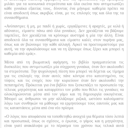
μιλάει για τα κοινωνικά στερεότυπα και όλα εκείνα που αντιμετωπίζει
κάθε γυναίκα εξαιτίας τους, δίνοντας ένα μήνυμα: καθεμία πρέπει να
είναι αποδεκτή όπως ακριβώς είναι, με τις επιλογές της και όλα της τα
συναισθήματα.
«Ανύπαντρες ή μη, με παιδί ή χωρίς, εργαζόμενες ή αραχτές, με κιλά ή
αδύνατες, είμαστε πάνω από όλα γυναίκες. Δεν χρειάζεται να βάζουμε
ταμπέλες, δεν χρειάζεται να κρίνουμε αυστηρά η μία την άλλη. Είναι
αποδεκτά όλα τα συναισθήματα και είμαστε καλές στον πυρήνα μας,
όπως και αν βιώνουμε την κάθε αλλαγή. Αρκεί να προετοιμαστούμε για
αυτή, να την αγκαλιάσουμε και να τη ζήσουμε όπως ξέρει και μπορεί η
καθεμία από εμάς».
Μέσα από τη βιωματική αφήγηση, το βιβλίο πραγματεύεται τις
δυσκολίες που αντιμετωπίζει μία σύγχρονη γυναίκα, όταν δεν ακολουθεί
τα στερεότυπα. Την ψυχολογική πίεση που μπορεί να δέχεται ως τίμημα
για τις επιλογές της όταν αυτές πάνε κόντρα στο κατεστημένο, τις
τύψεις και τις ενοχές που την κυριεύουν όταν δεν ακολουθεί την
πεπατημένη. Πρόκειται για ένα βιβλίο που ξεσκεπάζει το προσωπείο της
τέλειας μητρότητας και καταρρίπτει τον μύθο που θέλει τις γυναίκες να
ολοκληρώνονται μέσα από τον γάμο και τη δημιουργία οικογένειας.
Μπορεί ως άνθρωποι να μην αλλάζουμε ριζικά, ωστόσο καλούμαστε
λόγω των συνθηκών να μάθουμε να ερμηνεύουμε τους εαυτούς μας και
τις καταστάσεις μέσα από ένα νέο πρίσμα.
«Ο λόγος που αποφάσισα να τοποθετηθώ ανοιχτά για θέματα τόσο λεπτά
και προσωπικά, όπως οι σχέσεις, ο έρωτας, ο γάμος και η μητρότητα,
είναι γιατί ανακάλυψα με το πέρασμα του χρόνου πως τελικά αυτά