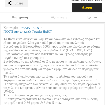
Share
Αγορά
Περιγραφή
Αξιολόγηση
Σχετικά
Κατηγορία:
•
ΓΥΑΛΙΑ ΗΛΙΟΥ
ITOOTI στην κατηγορία ΓΥΑΛΙΑ ΗΛΙΟΥ
Τα Itooti είναι ανθεκτικά, κομψά και πάνω από όλα εντελώς ασφαλή και
ελαστικά γυαλιά ηλίου για παιδιά με εύκαμπτους σκελετούς.
Εγγυούνται & Εξασφαλίζουν 100% προστασία από ολόκληρο το φάσμα
της επιβλαβούς υπεριώδους ακτινοβολίας UV (UVA, UVB, UVC).
Είναι κατασκευασμένα από ανθεκτικά υλικά υψηλής ποιότητας με
μεγάλη αντοχή στα χτυπήματα.
Συνδυάσαμε το πιο κλασικό σχέδιο με προσεκτικά επιλεγμένα χρώματα,
που μας επέτρεψαν να επιτύχουμε τον τέλειο σχεδιασμό των παιδικών
γυαλιών για την απόλυτη και ασφαλή εφαρμογή σε όλη τη περιοχή των
ματιών.
Τα γυαλιά διακρίνονται από τα εύκαμπτα πλαίσια που μπορούν να
λυγίζουν από τα παιδιά και δεν πιέζουν στους κροτάφους και τα αυτιά.
Η πράσινη απόχρωση των φακών G15 σημαίνει ότι δεν παραμορφώνουν
τα χρώματα και φέρουν φίλτρο προστασίας της υψηλής κατηγορίας 3 με
UV400.
Tα καταλληλότερα γυαλιά για τους φίλους μας!
• Λοιπά χαρακτηριστικά>Το σχέδιο Classic εισάγεται από την Ευρώπη
σε μεγέθη από 0-36 μηνών & 3 έως 5 ετών.