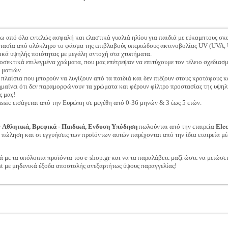
νω από όλα εντελώς ασφαλή και ελαστικά γυαλιά ηλίου για παιδιά με εύκαμπτους σκε
ασία από ολόκληρο το φάσμα της επιβλαβούς υπεριώδους ακτινοβολίας UV (UVA,
ικά υψηλής ποιότητας με μεγάλη αντοχή στα χτυπήματα.
οσεκτικά επιλεγμένα χρώματα, που μας επέτρεψαν να επιτύχουμε τον τέλειο σχεδιασ
 ματιών.
πλαίσια που μπορούν να λυγίζουν από τα παιδιά και δεν πιέζουν στους κροτάφους κα
αίνει ότι δεν παραμορφώνουν τα χρώματα και φέρουν φίλτρο προστασίας της υψηλ
ς μας!
sic εισάγεται από την Ευρώπη σε μεγέθη από 0-36 μηνών & 3 έως 5 ετών.
ν
Αθλητικά, Βρεφικά - Παιδικά, Ενδυση Υπόδηση
πωλούνται από την εταιρεία
Ele
ν πώληση και οι εγγυήσεις των προϊόντων αυτών παρέχονται από την ίδια εταιρεία μέ
ά με τα υπόλοιπα προϊόντα του e-shop.gr και να τα παραλάβετε μαζί ώστε να μειώσε
t με μηδενικά έξοδα αποστολής ανεξαρτήτως ύψους παραγγελίας!