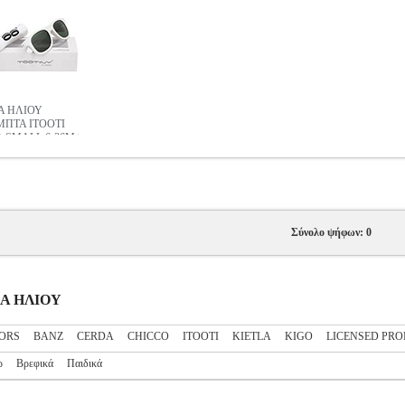
Α ΗΛΙΟΥ
ΠΤΑ ITOOTI
 SMALL 6-36Μ+
Σύνολο ψήφων: 0
ΛΙΑ ΗΛΙΟΥ
ORS
BANZ
CERDA
CHICCO
ITOOTI
KIETLA
KIGO
LICENSED PR
ρ
Βρεφικά
Παιδικά