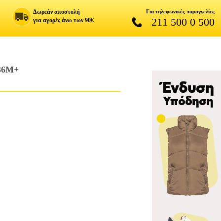
Δωρεάν αποστολή
Για τηλεφωνικές παραγγελίες
211 500 0 500
για αγορές άνω των 90€
36Μ+