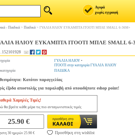
Αγορά
χωρίς εγγραφή
ικά - Παιδικά
>
Παιδικά
>
ΓΥΑΛΙΑ ΗΛΙΟΥ ΕΥΚΑΜΠΤΑ ITOOTI ΜΠΛΕ SMALL 6-36Μ+
ΥΑΛΙΑ ΗΛΙΟΥ ΕΥΚΑΜΠΤΑ ITOOTI ΜΠΛΕ SMALL 6-
.152101928
ηγορία
ΓΥΑΛΙΑ ΗΛΙΟΥ
•
ITOOTI στην κατηγορία ΓΥΑΛΙΑ ΗΛΙΟΥ
κατηγορία
ΠΑΙΔΙΚΑ
θεσιμότητα: Κατόπιν παραγγελίας
ίς έξοδα αποστολής για παραλαβή από οποιοδήποτε eshop point!
ταθερά Χαμηλές Τιμές!
ώ θα βρείτε κάθε μέρα τις πιο ανταγωνιστικές τιμές
25.90 €
Προσθήκη στη wishlist
ιστη 30 ημερών 25.90 €