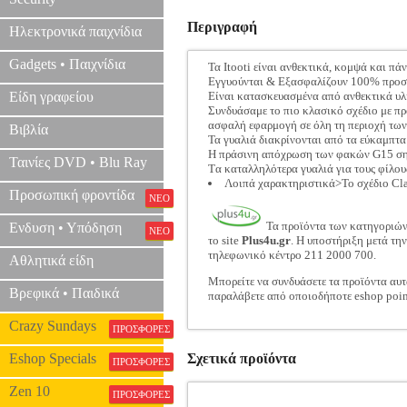
Περιγραφή
Ηλεκτρονικά παιχνίδια
Gadgets • Παιχνίδια
Τα Itooti είναι ανθεκτικά, κομψά και πά
Εγγυούνται & Εξασφαλίζουν 100% προστ
Είδη γραφείου
Είναι κατασκευασμένα από ανθεκτικά υλ
Συνδυάσαμε το πιο κλασικό σχέδιο με πρ
ασφαλή εφαρμογή σε όλη τη περιοχή των
Βιβλία
Τα γυαλιά διακρίνονται από τα εύκαμπτα 
Η πράσινη απόχρωση των φακών G15 σημ
Ταινίες DVD • Blu Ray
Tα καταλληλότερα γυαλιά για τους φίλου
Λοιπά χαρακτηριστικά>Το σχέδιο Clas
Προσωπική φροντίδα
ΝΕΟ
Τα προϊόντα των κατηγοριώ
Ενδυση • Υπόδηση
ΝΕΟ
το site
Plus4u.gr
. Η υποστήριξη μετά τη
τηλεφωνικό κέντρο 211 2000 700.
Αθλητικά είδη
Μπορείτε να συνδυάσετε τα προϊόντα αυτ
Βρεφικά • Παιδικά
παραλάβετε από οποιοδήποτε eshop poin
Crazy Sundays
ΠΡΟΣΦΟΡΕΣ
Eshop Specials
Σχετικά προϊόντα
ΠΡΟΣΦΟΡΕΣ
Zen 10
ΠΡΟΣΦΟΡΕΣ