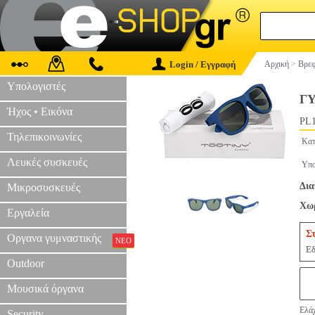
Login / Εγγραφή
Αρχική
>
Βρεφ
Υπολογιστές
Γ
Ήχος • Εικόνα
PL1
Τηλεπικοινωνίες
Κατ
Λευκές συσκευές
Υπο
Δια
Μικροσυσκευές
Χωρ
Εργαλεία
Σ
Οργανα γυμναστικής
ΝΕΟ
Εδ
Outdoor
Μουσικά όργανα
Ελάχ
Security