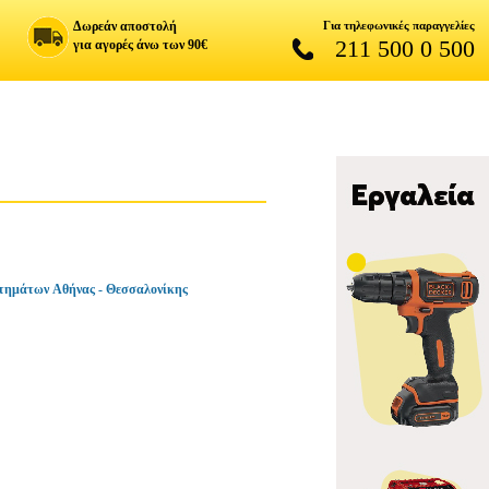
Δωρεάν αποστολή
Για τηλεφωνικές παραγγελίες
211 500 0 500
για αγορές άνω των 90€
τημάτων Αθήνας - Θεσσαλονίκης