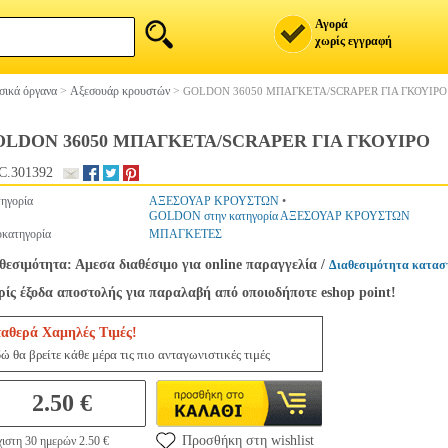
Αγορά
χωρίς εγγραφή
ικά όργανα
>
Αξεσουάρ κρουστών
>
GOLDON 36050 ΜΠΑΓΚΕΤΑ/SCRAPER ΓΙΑ ΓΚΟΥΙΡΟ
OLDON 36050 ΜΠΑΓΚΕΤΑ/SCRAPER ΓΙΑ ΓΚΟΥΙΡΟ
C.301392
ηγορία
ΑΞΕΣΟΥΑΡ ΚΡΟΥΣΤΩΝ
•
GOLDON στην κατηγορία ΑΞΕΣΟΥΑΡ ΚΡΟΥΣΤΩΝ
κατηγορία
ΜΠΑΓΚΕΤΕΣ
θεσιμότητα: Αμεσα διαθέσιμο για online παραγγελία
/
Διαθεσιμότητα κατασ
ίς έξοδα αποστολής για παραλαβή από οποιοδήποτε eshop point!
ταθερά Χαμηλές Τιμές!
ώ θα βρείτε κάθε μέρα τις πιο ανταγωνιστικές τιμές
2.50 €
Προσθήκη στη wishlist
ιστη 30 ημερών 2.50 €