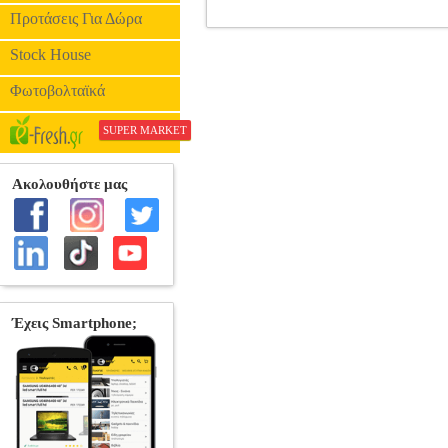
Προτάσεις Για Δώρα
GOLDON 36050 ΜΠΑΓΚΕΤΑ/SCRAP
Stock House
Φωτοβολταϊκά
SUPER MARKET