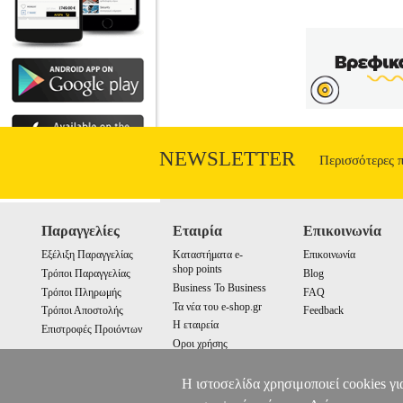
NEWSLETTER
Περισσότερες 
Παραγγελίες
Εταιρία
Επικοινωνία
Εξέλιξη Παραγγελίας
Καταστήματα e-
Επικοινωνία
shop points
Τρόποι Παραγγελίας
Blog
Business To Business
Τρόποι Πληρωμής
FAQ
Τα νέα του e-shop.gr
Τρόποι Αποστολής
Feedback
Η εταιρεία
Επιστροφές Προιόντων
Οροι χρήσης
Cookies
Η ιστοσελίδα χρησιμοποιεί cookies γι