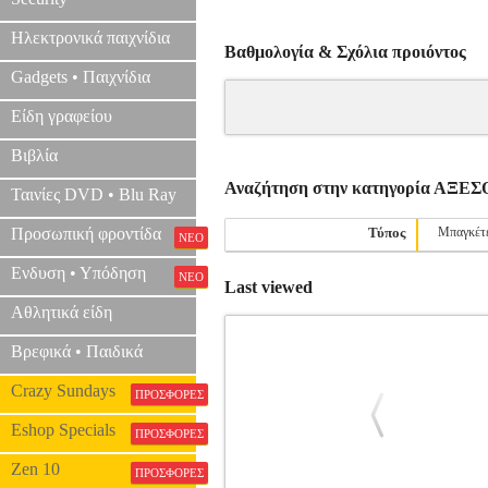
Ηλεκτρονικά παιχνίδια
Βαθμολογία & Σχόλια προιόντος
Gadgets • Παιχνίδια
Είδη γραφείου
Βιβλία
Αναζήτηση στην κατηγορία ΑΞ
Ταινίες DVD • Blu Ray
Προσωπική φροντίδα
Τύπος
Μπαγκέτ
ΝΕΟ
Ενδυση • Υπόδηση
ΝΕΟ
Last viewed
Αθλητικά είδη
Βρεφικά • Παιδικά
Crazy Sundays
ΠΡΟΣΦΟΡΕΣ
Eshop Specials
ΠΡΟΣΦΟΡΕΣ
Zen 10
ΠΡΟΣΦΟΡΕΣ