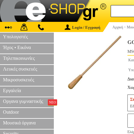
Login / Εγγραφή
Αρχική
>
Μουσ
Υπολογιστές
G
Ήχος • Εικόνα
MS
Τηλεπικοινωνίες
Κατ
Λευκές συσκευές
Υπο
Δια
Μικροσυσκευές
Χωρ
Εργαλεία
Σ
Οργανα γυμναστικής
ΝΕΟ
Εδ
Outdoor
Μουσικά όργανα
Ελάχ
Security