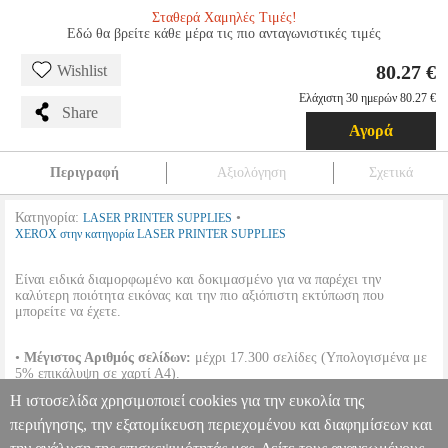
Σταθερά Χαμηλές Τιμές!
Εδώ θα βρείτε κάθε μέρα τις πιο ανταγωνιστικές τιμές
80.27 €
Wishlist
Ελάχιστη 30 ημερών 80.27 €
Share
Αγορά
Περιγραφή
Αξιολόγηση
Σχετικά
Κατηγορία:
•
LASER PRINTER SUPPLIES
XEROX στην κατηγορία LASER PRINTER SUPPLIES
Είναι ειδικά διαμορφωμένο και δοκιμασμένο για να παρέχει την
καλύτερη ποιότητα εικόνας και την πιο αξιόπιστη εκτύπωση που
μπορείτε να έχετε.
•
Μέγιστος Αριθμός σελίδων:
μέχρι 17.300 σελίδες (Υπολογισμένα με
5% επικάλυψη σε χαρτί Α4).
•
Χρωμα:
Ματζέντα.
Η ιστοσελίδα χρησιμοποιεί cookies για την ευκολία της
•
Συμβατοτητα:
COLORQUBE 8870/8880.
•
OEM:
108R00955
περιήγησης, την εξατομίκευση περιεχομένου και διαφημίσεων και