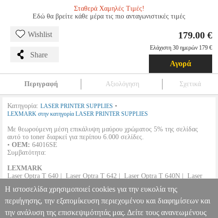
Σταθερά Χαμηλές Τιμές!
Εδώ θα βρείτε κάθε μέρα τις πιο ανταγωνιστικές τιμές
179.00 €
Wishlist
Ελάχιστη 30 ημερών 179 €
Share
Αγορά
Περιγραφή
Αξιολόγηση
Σχετικά
Κατηγορία:
•
LASER PRINTER SUPPLIES
LEXMARK στην κατηγορία LASER PRINTER SUPPLIES
Με θεωρούμενη μέση επικάλυψη μαύρου χρώματος 5% της σελίδας
αυτό το toner διαρκεί για περίπου 6.000 σελίδες.
•
OEM:
64016SE
Συμβατότητα:
LEXMARK
Laser Optra T 640 | Laser Optra T 642 | Laser Optra T 640N | Laser
Optra T 640DN | Laser Optra T 640DTN | Laser Optra T 642N | Laser
Η ιστοσελίδα χρησιμοποιεί cookies για την ευκολία της
Optra T 642TN | Laser Optra T 642DTN | Laser Optra T 644 | Laser
Optra T 644N | Laser Optra T 644TN | Laser Optra T 644DTN |
περιήγησης, την εξατομίκευση περιεχομένου και διαφημίσεων και
την ανάλυση της επισκεψιμότητάς μας. Δείτε τους ανανεωμένους
ΓΝΗΣΙΟ TONER LEXMARK ΜΑΥΡΟ (BLACK) ΜΕ OEM: