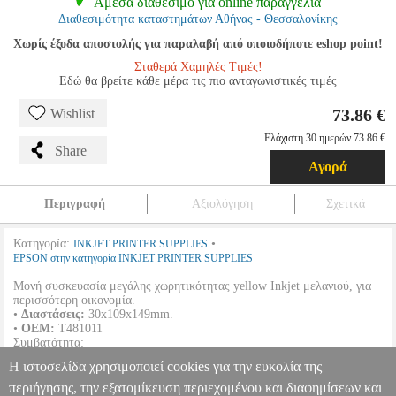
Αμεσα διαθέσιμο για online παραγγελία
Διαθεσιμότητα καταστημάτων Αθήνας - Θεσσαλονίκης
Χωρίς έξοδα αποστολής για παραλαβή από οποιοδήποτε eshop point!
Σταθερά Χαμηλές Τιμές!
Εδώ θα βρείτε κάθε μέρα τις πιο ανταγωνιστικές τιμές
73.86 €
Wishlist
Ελάχιστη 30 ημερών 73.86 €
Share
Αγορά
Περιγραφή
Αξιολόγηση
Σχετικά
Κατηγορία:
•
INKJET PRINTER SUPPLIES
EPSON στην κατηγορία INKJET PRINTER SUPPLIES
Μονή συσκευασία μεγάλης χωρητικότητας yellow Inkjet μελανιού, για
περισσότερη οικονομία.
•
Διαστάσεις:
30x109x149mm.
•
OEM:
T481011
Συμβατότητα:
Η ιστοσελίδα χρησιμοποιεί cookies για την ευκολία της
EPSON
Stylus Pro 7500 |
περιήγησης, την εξατομίκευση περιεχομένου και διαφημίσεων και