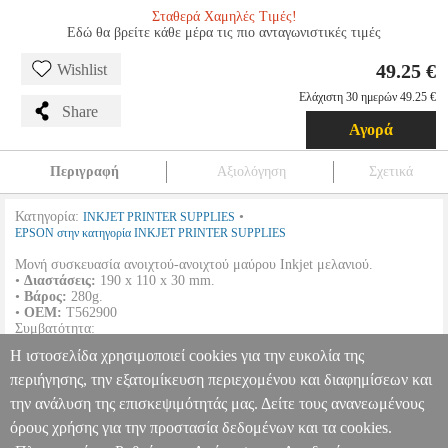
Σταθερά Χαμηλές Τιμές!
Εδώ θα βρείτε κάθε μέρα τις πιο ανταγωνιστικές τιμές
49.25 €
Wishlist
Ελάχιστη 30 ημερών 49.25 €
Share
Αγορά
Περιγραφή
Αξιολόγηση
Σχετικά
Κατηγορία:
•
INKJET PRINTER SUPPLIES
EPSON στην κατηγορία INKJET PRINTER SUPPLIES
Μονή συσκευασία ανοιχτού-ανοιχτού μαύρου Inkjet μελανιού.
•
Διαστάσεις:
190 x 110 x 30 mm.
•
Βάρος:
280g.
•
OEM:
T562900
Συμβατότητα:
Η ιστοσελίδα χρησιμοποιεί cookies για την ευκολία της
EPSON
Stylus Pro 9800 | Stylus Pro 7800 |
περιήγησης, την εξατομίκευση περιεχομένου και διαφημίσεων και
την ανάλυση της επισκεψιμότητάς μας. Δείτε τους ανανεωμένους
ΓΝΗΣΙΟ ΜΕΛΑΝΙ EPSON LIGHT LIGHT BLACK - 110ML ΜΕ
OEM : T562900
ANA.EPS00187
ANA.EPS00187
EPSON
EPSON
όρους χρήσης για την προστασία δεδομένων και τα cookies.
INKJET PRINTER SUPPLIES
Κατηγορία: INKJET PRINTER