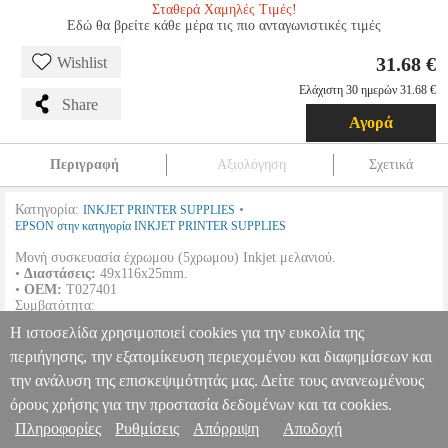
Σταθερά Χαμηλές Τιμές!
Εδώ θα βρείτε κάθε μέρα τις πιο ανταγωνιστικές τιμές
31.68 €
Wishlist
Ελάχιστη 30 ημερών 31.68 €
Share
Αγορά
Περιγραφή
Αξιολόγηση
Σχετικά
Κατηγορία:
•
INKJET PRINTER SUPPLIES
EPSON στην κατηγορία INKJET PRINTER SUPPLIES
Μονή συσκευασία έχρωμου (5χρωμου) Inkjet μελανιού.
•
Διαστάσεις:
49x116x25mm.
•
OEM:
T027401
Συμβατότητα:
Η ιστοσελίδα χρησιμοποιεί cookies για την ευκολία της
EPSON
Stylus Photo 925 |
περιήγησης, την εξατομίκευση περιεχομένου και διαφημίσεων και
την ανάλυση της επισκεψιμότητάς μας. Δείτε τους ανανεωμένους
ΓΝΗΣΙΟ ΜΕΛΑΝΙ EPSON 5ΧΡΩΜΟ (5-COLOR) ΜΕ OEM:
T027401
ANA.EPS00086
ANA.EPS00086
EPSON
EPSON
όρους χρήσης για την προστασία δεδομένων και τα cookies.
INKJET PRINTER SUPPLIES
Κατηγορία: INKJET PRINTER
Πληροφορίες
Ρυθμίσεις
Απόρριψη
Αποδοχή
Πληροφορίες & Υπηρεσίες >
SUPPLIES •EPSON στην κατηγορία INKJET PRINTER SUPPLIES