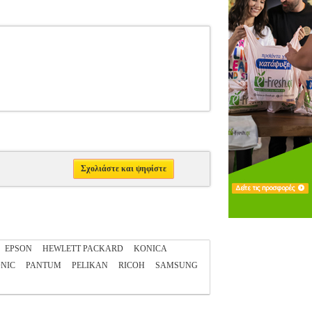
Σχολιάστε και ψηφίστε
EPSON
HEWLETT PACKARD
KONICA
NIC
PANTUM
PELIKAN
RICOH
SAMSUNG