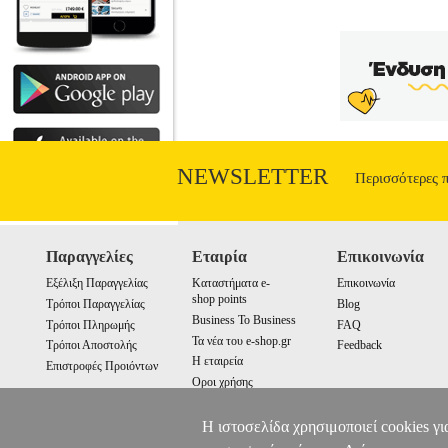
NEWSLETTER
Περισσότερες 
Παραγγελίες
Εταιρία
Επικοινωνία
Εξέλιξη Παραγγελίας
Καταστήματα e-
Επικοινωνία
shop points
Τρόποι Παραγγελίας
Blog
Business To Business
Τρόποι Πληρωμής
FAQ
Τα νέα του e-shop.gr
Τρόποι Αποστολής
Feedback
Η εταιρεία
Επιστροφές Προιόντων
Οροι χρήσης
Cookies
Η ιστοσελίδα χρησιμοποιεί cookies γι