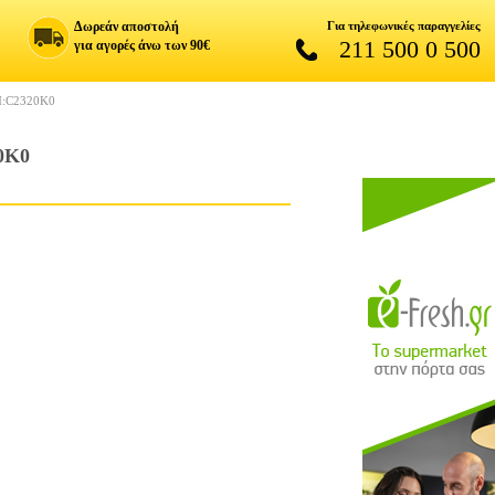
Δωρεάν αποστολή
Για τηλεφωνικές παραγγελίες
211 500 0 500
για αγορές άνω των 90€
:C2320K0
0K0