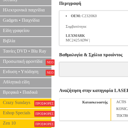
Περιγραφή
Ηλεκτρονικά παιχνίδια
OEM:
C2320K0
Gadgets • Παιχνίδια
Συμβατότητα:
Είδη γραφείου
LEXMARK
MC2425ADW |
Βιβλία
Ταινίες DVD • Blu Ray
Βαθμολογία & Σχόλια προιόντος
Προσωπική φροντίδα
ΝΕΟ
Ενδυση • Υπόδηση
ΝΕΟ
Αθλητικά είδη
Αναζήτηση στην κατηγορία LA
Βρεφικά • Παιδικά
Crazy Sundays
Κατασκευαστής
ACTIS
ΠΡΟΣΦΟΡΕΣ
KONIC
Eshop Specials
ΠΡΟΣΦΟΡΕΣ
TEKTR
Zen 10
ΠΡΟΣΦΟΡΕΣ