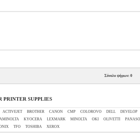
Σύνολο ψήφων: 0
SER PRINTER SUPPLIES
ACTIVEJET
BROTHER
CANON
CMP
COLOROVO
DELL
DEVELOP
AMINOLTA
KYOCERA
LEXMARK
MINOLTA
OKI
OLIVETTI
PANASO
ONIX
TFO
TOSHIBA
XEROX