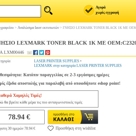
Αγορά
χωρίς εγγραφή
 γραφείου
>
Αναλώσιμα laser εκτυπωτών
>
ΓΝΗΣΙΟ LEXMARK TONER BLACK 1K ΜΕ OEM
ΝΗΣΙΟ LEXMARK TONER BLACK 1K ΜΕ OEM:C232
A.LXM00446
ηγορία
LASER PRINTER SUPPLIES
•
LEXMARK στην κατηγορία LASER PRINTER SUPPLIES
θεσιμότητα: Κατόπιν παραγγελίας σε 2-3 εργάσιμες ημέρες
ίς έξοδα αποστολής για παραλαβή από οποιοδήποτε eshop point!
ταθερά Χαμηλές Τιμές!
ώ θα βρείτε κάθε μέρα τις πιο ανταγωνιστικές τιμές
78.94 €
Προσθήκη στη wishlist
ιστη 30 ημερών 78.94 €