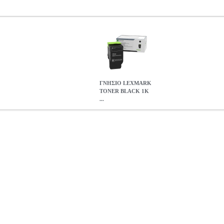
ΓΝΗΣΙΟ LEXMARK
TONER BLACK 1K
...
1K ΜΕ OEM:C2320K0
ANA.LXM00446
ANA.LXM00446
LEXM
PPLIES •LEXMARK στην κατηγορία LASER PRINTER SUPPLIES 
C2425ADW |
ΓΝΗΣΙΟ LEXMARK TONER BLACK 1K ΜΕ OEM
78.94