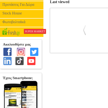
Last viewed
Προτάσεις Για Δώρα
Stock House
Φωτοβολταϊκά
SUPER MARKET
ΓΝΗΣΙΟ LEXMARK TONER BLACK 
Κατηγορία: LASER PRINTER SU
M