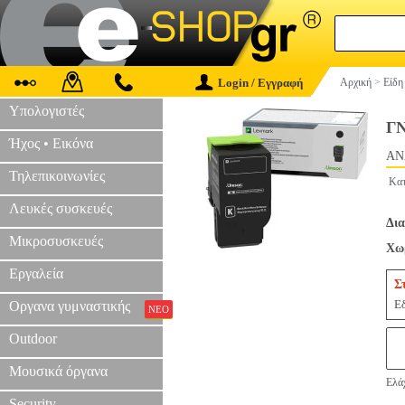
Login / Εγγραφή
Αρχική
>
Είδη
Υπολογιστές
Γ
Ήχος • Εικόνα
AN
Τηλεπικοινωνίες
Κατ
Λευκές συσκευές
Δια
Μικροσυσκευές
Χωρ
Εργαλεία
Σ
Εδ
Οργανα γυμναστικής
ΝΕΟ
Outdoor
Μουσικά όργανα
Ελάχ
Security