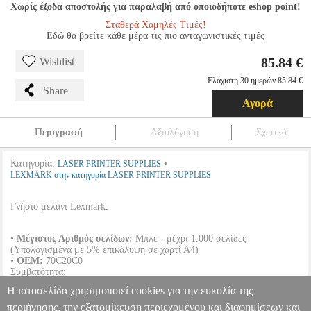
Χωρίς έξοδα αποστολής για παραλαβή από οποιοδήποτε eshop point!
Σταθερά Χαμηλές Τιμές!
Εδώ θα βρείτε κάθε μέρα τις πιο ανταγωνιστικές τιμές
85.84 €
Wishlist
Ελάχιστη 30 ημερών 85.84 €
Share
Αγορά
Περιγραφή
Αξιολόγηση
Σχετικά
Κατηγορία:
•
LASER PRINTER SUPPLIES
LEXMARK στην κατηγορία LASER PRINTER SUPPLIES
Γνήσιο μελάνι Lexmark.
•
Μέγιστος Αριθμός σελίδων:
Μπλε - μέχρι 1.000 σελίδες
(Υπολογισμένα με 5% επικάλυψη σε χαρτί Α4)
•
OEM:
70C20C0
Συμβατότητα:
Η ιστοσελίδα χρησιμοποιεί cookies για την ευκολία της
LEXMARK
CS310N | CS310DN | CS410N | CS510DE | CS410DN |
περιήγησης, την εξατομίκευση περιεχομένου και διαφημίσεων και