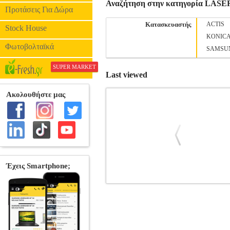
Αναζήτηση στην κατηγορία LA
Προτάσεις Για Δώρα
Κατασκευαστής
ACTIS
Stock House
KONIC
Φωτοβολταϊκά
SAMSU
SUPER MARKET
Last viewed
ΓΝΗΣΙΟ HEWLETT PACKARD T
HEWLETT PACKARD
LASER
LASER PRINTER SUPPLIES Το τόνερ HP 2
την παραγωγικότητα των εκτυπώσεων στ
στην χαμηλή του τιμή. Ο όγκος εκ