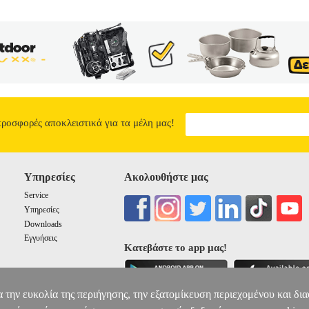
 χαρτί Α4).• OEM: CF532A Συμβατότητα: HEWLETT PACKARD P
HEWLETT PACKARD TONER 205A YELLOW 900K ΜΕ OEM:C
64.00
προσφορές αποκλειστικά για τα μέλη μας!
Υπηρεσίες
Ακολουθήστε μας
Service
Υπηρεσίες
Downloads
Εγγυήσεις
Κατεβάστε το app μας!
α την ευκολία της περιήγησης, την εξατομίκευση περιεχομένου και δι