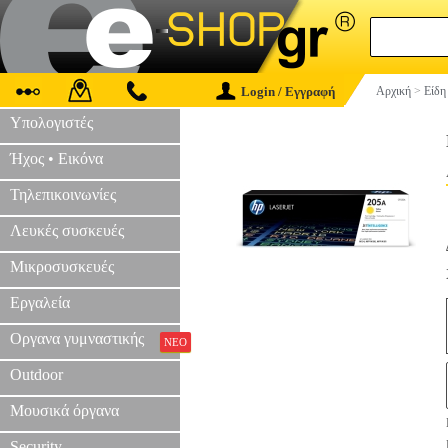
Login / Εγγραφή
Αρχική
>
Είδη
Υπολογιστές
Ήχος • Εικόνα
Τηλεπικοινωνίες
Λευκές συσκευές
Μικροσυσκευές
Εργαλεία
Οργανα γυμναστικής
ΝΕΟ
Outdoor
Μουσικά όργανα
Security