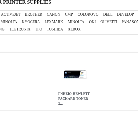
SER PRINTER SUPPLIES
ACTIVEJET
BROTHER
CANON
CMP
COLOROVO
DELL
DEVELOP
AMINOLTA
KYOCERA
LEXMARK
MINOLTA
OKI
OLIVETTI
PANASO
NG
TEKTRONIX
TFO
TOSHIBA
XEROX
ΓΝΗΣΙΟ HEWLETT
PACKARD TONER
2...
ONER 205A YELLOW 900K ΜΕ OEM:CF532A
ANA.HPA90304
 PRINTER SUPPLIES
Κατηγορία: LASER PRINTER SUPPLIES 
05A, χρώματος κίτρινου, προσδίδει επαγγελματική εμφάνιση στα έ
ο σπίτι ή στο γραφείο και εξοικονομώντας χρόνο και χρήμα. Επιπλέ
τύπωσης μπορεί να φτάσει τις 900 σελίδες. • Χρώμα: Κίτρινο.• Μέγι