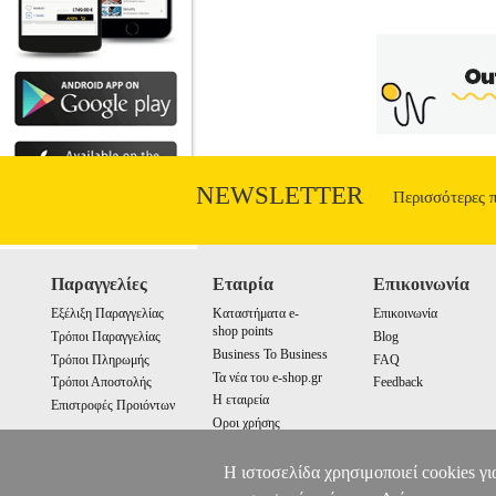
(Υπολογισμένα με 5% επικάλυψη σε
NEWSLETTER
Περισσότερες 
Παραγγελίες
Εταιρία
Επικοινωνία
Εξέλιξη Παραγγελίας
Καταστήματα e-
Επικοινωνία
shop points
Τρόποι Παραγγελίας
Blog
Business To Business
Τρόποι Πληρωμής
FAQ
Τα νέα του e-shop.gr
Τρόποι Αποστολής
Feedback
Η εταιρεία
Επιστροφές Προιόντων
Οροι χρήσης
Cookies
Η ιστοσελίδα χρησιμοποιεί cookies γι