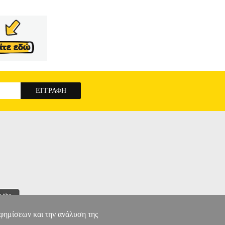
RO MFP M181FW | PRO MFP M180N |
ΓΝΗΣΙΟ
F532A
αφημίσεων και την ανάλυση της