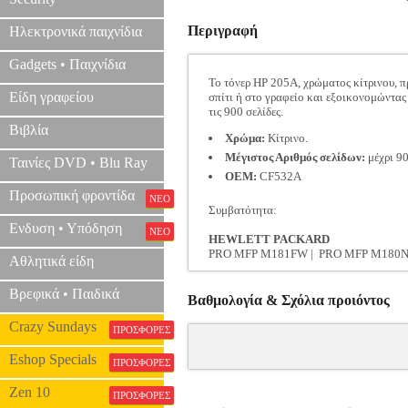
Περιγραφή
Ηλεκτρονικά παιχνίδια
Gadgets • Παιχνίδια
Το τόνερ HP 205A, χρώματος κίτρινου, 
Είδη γραφείου
σπίτι ή στο γραφείο και εξοικονομώντας
τις 900 σελίδες.
Βιβλία
Χρώμα:
Κίτρινο.
Μέγιστος Αριθμός σελίδων:
μέχρι 90
Ταινίες DVD • Blu Ray
OEM:
CF532A
Προσωπική φροντίδα
ΝΕΟ
Συμβατότητα:
Ενδυση • Υπόδηση
ΝΕΟ
HEWLETT PACKARD
PRO MFP M181FW | PRO MFP M180N
Αθλητικά είδη
Βρεφικά • Παιδικά
Βαθμολογία & Σχόλια προιόντος
Crazy Sundays
ΠΡΟΣΦΟΡΕΣ
Eshop Specials
ΠΡΟΣΦΟΡΕΣ
Zen 10
ΠΡΟΣΦΟΡΕΣ