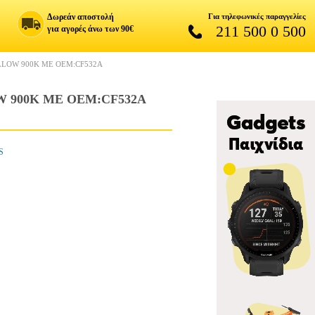
Δωρεάν αποστολή
Για τηλεφωνικές παραγγελίες
211 500 0 500
για αγορές άνω των 90€
LLOW 900K ΜΕ OEM:CF532A
 900K ΜΕ OEM:CF532A
S