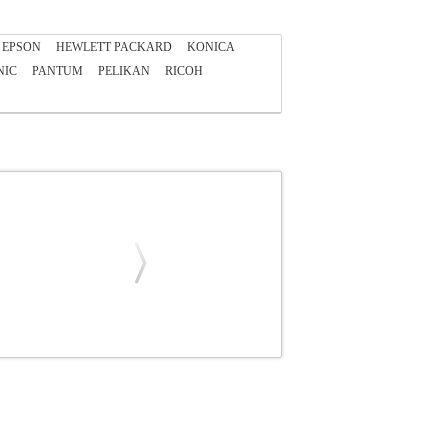
EPSON
HEWLETT PACKARD
KONICA
NIC
PANTUM
PELIKAN
RICOH
ANA.HPA90304
HEWLETT PACKARD
•HEWLETT PACKARD στην κατηγορία
γγραφα και στα έντυπα, διατηρώντας σταθερή
ον, προσφέρει χαμηλό κόστος εκτύπωσης χάρις
στος Αριθμός σελίδων: μέχρι 900 σελίδες