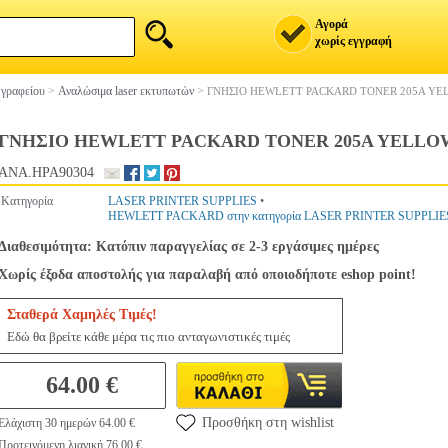
Αγορά
χωρίς εγγραφή
 γραφείου
>
Αναλώσιμα laser εκτυπωτών
>
ΓΝΗΣΙΟ HEWLETT PACKARD TONER 205A YE
ΓΝΗΣΙΟ HEWLETT PACKARD TONER 205A YELLOW
ANA.HPA90304
Κατηγορία
LASER PRINTER SUPPLIES
•
HEWLETT PACKARD στην κατηγορία LASER PRINTER SUPPLIE
Διαθεσιμότητα: Κατόπιν παραγγελίας σε 2-3 εργάσιμες ημέρες
Χωρίς έξοδα αποστολής για παραλαβή από οποιοδήποτε eshop point!
Σταθερά Χαμηλές Τιμές!
Εδώ θα βρείτε κάθε μέρα τις πιο ανταγωνιστικές τιμές
64.00 €
Προσθήκη στη wishlist
Ελάχιστη 30 ημερών 64.00 €
Προτεινόμενη λιανική 76.00 €