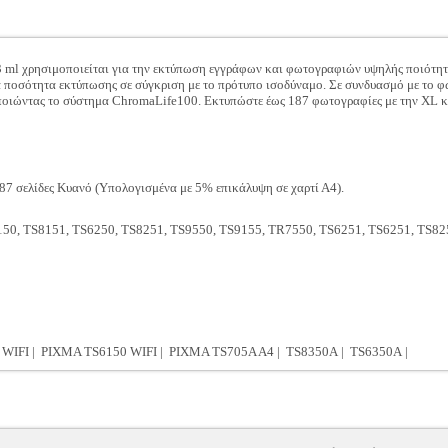
3 ml χρησιμοποιείται για την εκτύπωση εγγράφων και φωτογραφιών υψηλής ποιότητ
α ποσότητα εκτύπωσης σε σύγκριση με το πρότυπο ισοδύναμο. Σε συνδυασμό με το φ
ποιώντας το σύστημα ChromaLife100. Εκτυπώστε έως 187 φωτογραφίες με την XL κ
7 σελίδες Κυανό (Υπολογισμένα με 5% επικάλυψη σε χαρτί Α4).
0, TS8151, TS6250, TS8251, TS9550, TS9155, TR7550, TS6251, TS6251, TS82
WIFI | PIXMA TS6150 WIFI | PIXMA TS705A A4 | TS8350A | TS6350Α |