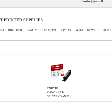
Σύνολο ψήφων: 0
JET PRINTER SUPPLIES
JET
BROTHER
CANON
COLOROVO
EPSON
GEHA
HEWLETT PACK
ΓΝΗΣΙΟ
CANON CLI-
581CXL CYAN Μ...
AN ΜΕ OEM:2049C001
ANA.CAN01563
ANA.CAN01563
CANO
LIES •CANON στην κατηγορία INKJET PRINTER SUPPLIES Αυτό τ