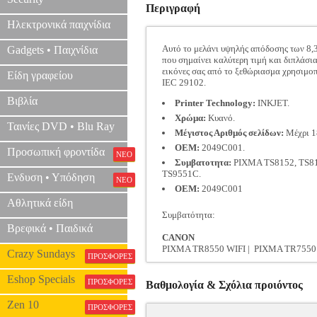
Περιγραφή
Ηλεκτρονικά παιχνίδια
Αυτό το μελάνι υψηλής απόδοσης των 8,
Gadgets • Παιχνίδια
που σημαίνει καλύτερη τιμή και διπλάσι
εικόνες σας από το ξεθώριασμα χρησιμο
Είδη γραφείου
IEC 29102.
Βιβλία
Printer Technology:
INKJET.
Χρώμα:
Κυανό.
Ταινίες DVD • Blu Ray
Μέγιστος Αριθμός σελίδων:
Μέχρι 18
OEM:
2049C001.
Προσωπική φροντίδα
ΝΕΟ
Συμβατοτητα:
PIXMA TS8152, TS815
TS9551C.
Ενδυση • Υπόδηση
ΝΕΟ
OEM:
2049C001
Αθλητικά είδη
Συμβατότητα:
Βρεφικά • Παιδικά
CANON
PIXMA TR8550 WIFI | PIXMA TR7550 
Crazy Sundays
ΠΡΟΣΦΟΡΕΣ
Eshop Specials
ΠΡΟΣΦΟΡΕΣ
Βαθμολογία & Σχόλια προιόντος
Zen 10
ΠΡΟΣΦΟΡΕΣ