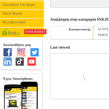
Προτάσεις Για Δώρα
Stock House
Αναζήτηση στην κατηγορία INK
Φωτοβολταϊκά
Κατασκευαστής
ACTIVE
SUPER MARKET
XEROX
Last viewed
ΓΝΗΣΙΟ CANON CLI-581CXL CY
Κατηγορία: INKJET PRINTER SUPP