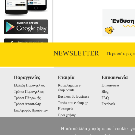
χρησιμοποιείται για την εκτύπωση εγγρ
διπλάσια ποσότητα εκτύπωσης σε σύγκρι
ξεθώριασμα χρησιμοποιώντας το σύστη
29102. • Printer Technology: INKJET.
Α4).• OEM: 2049C001.• Συμβατοτητα: 
TS9155, TR7550, TS8250, TS9551C.
PIXMA TS705A 
NEWSLETTER
Περισσότερες 
Παραγγελίες
Εταιρία
Επικοινωνία
Εξέλιξη Παραγγελίας
Καταστήματα e-
Επικοινωνία
shop points
Τρόποι Παραγγελίας
Blog
Business To Business
Τρόποι Πληρωμής
FAQ
Τα νέα του e-shop.gr
Τρόποι Αποστολής
Feedback
Η εταιρεία
Επιστροφές Προιόντων
Οροι χρήσης
Cookies
Η ιστοσελίδα χρησιμοποιεί cookies γι