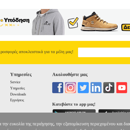
άφων και φωτογραφιών υψηλής ποιότητας. Έχει μεγαλύτερη χωρητικότ
ση με το πρότυπο ισοδύναμο. Σε συνδυασμό με το φωτογραφικό χαρτί 
μα ChromaLife100. Εκτυπώστε έως 187 φωτογραφίες με την XL κασέ
• Χρώμα: Κυανό.• Μέγιστος Αριθμός σελίδων: Μέχρι 187 σελίδες Κυ
PIXMA TS8152, TS8150, TS8151, TS6250, TS8251, TS9550, TS9155
• OEM: 2049C001 Συμβατότητα: CANON PIXMA TR8550 WIFI | P
A4 | TS8350A | TS6350Α |
ΓΝΗΣΙΟ CANON CLI-581CXL CYAN
15.20
προσφορές αποκλειστικά για τα μέλη μας!
Υπηρεσίες
Ακολουθήστε μας
Service
Υπηρεσίες
Downloads
Εγγυήσεις
Κατεβάστε το app μας!
α την ευκολία της περιήγησης, την εξατομίκευση περιεχομένου και δι