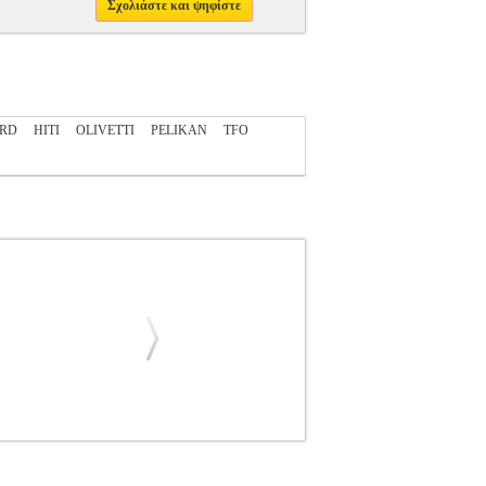
Σχολιάστε και ψηφίστε
ARD
HITI
OLIVETTI
PELIKAN
TFO
N
CANON
INKJET PRINTER SUPPLIES
ο μελάνι υψηλής απόδοσης των 8, 3 ml