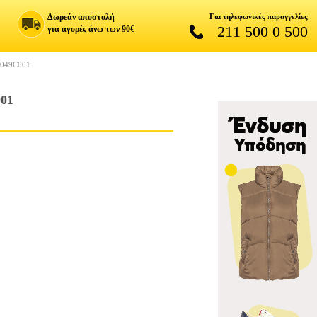
Δωρεάν αποστολή
Για τηλεφωνικές παραγγελίες
211 500 0 500
για αγορές άνω των 90€
049C001
01