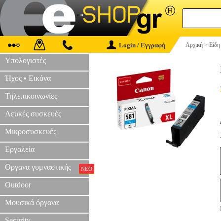
Login / Εγγραφή
Αρχική
>
Είδη
Υπολογιστές
Ήχος • Εικόνα
Τηλεπικοινωνίες
Λευκές συσκευές
Μικροσυσκευές
Εργαλεία
Οργανα γυμναστικής
ΝΕΟ
Outdoor
Μουσικά όργανα
Security