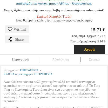
Διαθεσιμότητα καταστημάτων Αθήνας - Θεσσαλονίκης
Χωρίς έξοδα αποστολής για παραλαβή από οποιοδήποτε eshop point!
Σταθερά Χαμηλές Τιμές!
Εδώ θα βρείτε κάθε μέρα τις πιο ανταγωνιστικές τιμές
15.71 €
Wishlist
Ελάχιστη 30 ημερών 15.71 €
Share
Προτεινόμενη λιανική 19.90 €
Αγορά
Περιγραφή
Αξιολόγηση
Σχετικά
Κατηγορία:
•
ΕΠΙΤΡΑΠΕΖΙΑ
ΚΑΙΣΣΑ στην κατηγορία ΕΠΙΤΡΑΠΕΖΙΑ
Ανακαλύψατε κάποια πολύ χαριτωμένα αλλά και πολύ πεινασμένα
τερατάκια στην σοφίτα του παππού και πρέπει να τα ταΐσετε! Το Γιαμ
Γιαμ τα Πεινασμένα Τερατάκια είναι ένα συνεργατικό παιχνίδι που
συνδυάζει μια παραδοσιακή τράπουλα καρτών με μια ηλεκτρονική
εφαρμογή. Συνδυάστε χρωματιστά αντικείμενα για να ταΐσετε όλα τα
τερατάκια!