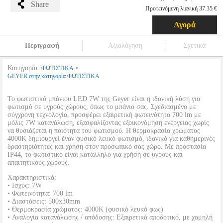
Share
Προτεινόμενη λιανική 37.35 €
Αγορά
Περιγραφή
Αξιολόγηση
Σχετικά
Κατηγορία:
•
ΦΩΤΙΣΤΙΚΑ
GEYER στην κατηγορία ΦΩΤΙΣΤΙΚΑ
Το φωτιστικό μπάνιου LED 7W της Geyer είναι η ιδανική λύση για
φωτισμό σε υγρούς χώρους, όπως το μπάνιο σας. Σχεδιασμένο με
σύγχρονη τεχνολογία, προσφέρει εξαιρετική φωτεινότητα 700 lm με
μόλις 7W κατανάλωση, εξασφαλίζοντας εξοικονόμηση ενέργειας χωρίς
να θυσιάζεται η ποιότητα του φωτισμού. Η θερμοκρασία χρώματος
4000K δημιουργεί έναν φυσικό λευκό φωτισμό, ιδανικό για καθημερινές
δραστηριότητες και χρήση στον προσωπικό σας χώρο. Με προστασία
IP44, το φωτιστικό είναι κατάλληλο για χρήση σε υγρούς και
απαιτητικούς χώρους.
Χαρακτηριστικά:
• Ισχύς: 7W
• Φωτεινότητα: 700 lm
• Διαστάσεις: 500x30mm
• Θερμοκρασία χρώματος: 4000K (φυσικό λευκό φως)
• Αναλογία κατανάλωσης / απόδοσης: Εξαιρετικά αποδοτικό, με χαμηλή