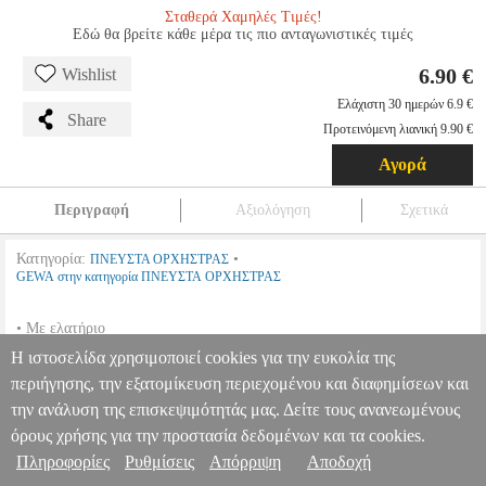
Σταθερά Χαμηλές Τιμές!
Εδώ θα βρείτε κάθε μέρα τις πιο ανταγωνιστικές τιμές
6.90 €
Wishlist
Ελάχιστη 30 ημερών 6.9 €
Share
Προτεινόμενη λιανική 9.90 €
Αγορά
Περιγραφή
Αξιολόγηση
Σχετικά
Κατηγορία:
•
ΠΝΕΥΣΤΑ ΟΡΧΗΣΤΡΑΣ
GEWA στην κατηγορία ΠΝΕΥΣΤΑ ΟΡΧΗΣΤΡΑΣ
• Με ελατήριο
Η ιστοσελίδα χρησιμοποιεί cookies για την ευκολία της
GEWA ΒΑΣΗ ΓΙΑ ΦΥΣΑΡΜΟΝΙΚΑ WALTHER
MSC.200095
MSC.200095
GEWA
GEWA
ΠΝΕΥΣΤΑ ΟΡΧΗΣΤΡΑΣ
Κατηγορία:
περιήγησης, την εξατομίκευση περιεχομένου και διαφημίσεων και
ΠΝΕΥΣΤΑ ΟΡΧΗΣΤΡΑΣ •GEWA στην κατηγορία
την ανάλυση της επισκεψιμότητάς μας. Δείτε τους ανανεωμένους
Πληροφορίες & Υπηρεσίες >
ΠΝΕΥΣΤΑ ΟΡΧΗΣΤΡΑΣ • Με ελατήριο
GEWA ΒΑΣΗ ΓΙΑ
όρους χρήσης για την προστασία δεδομένων και τα cookies.
ΦΥΣΑΡΜΟΝΙΚΑ WALTHER
6.90
Πληροφορίες
Ρυθμίσεις
Απόρριψη
Αποδοχή