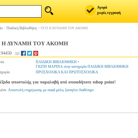
Αγορά
χωρίς εγγραφή
ία
>
Παιδική Βιβλιοθήκη
>
ΓΕΤΙ Η ΔΥΝΑΜΗ ΤΟΥ ΑΚΟΜΗ
Ι Η ΔΥΝΑΜΗ ΤΟΥ ΑΚΟΜΗ
194450
ρία
ΠΑΙΔΙΚΗ ΒΙΒΛΙΟΘΗΚΗ
•
ΓΙΩΤΗ ΜΑΡΙΝΑ στην κατηγορία ΠΑΙΔΙΚΗ ΒΙΒΛΙΟΘΗΚΗ
ηγορία
ΠΡΟΣΧΟΛΙΚΑ ΚΑΙ ΠΡΩΤΟΣΧΟΛΙΚΑ
έξοδα αποστολής για παραλαβή από οποιοδήποτε eshop point!
μένο.
Αποστολή ενημέρωσης με email μόλις ξαναγίνει διαθέσιμο