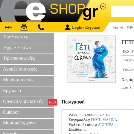
Login / Εγγραφή
Αρχική
>
Βιβλ
Υπολογιστές
ΓΕΤ
Ήχος • Εικόνα
BKS.0
Τηλεπικοινωνίες
Κατηγο
Λευκές συσκευές
Υποκατ
Μικροσυσκευές
Χωρίς 
Εξαντλη
Εργαλεία
Οργανα γυμναστικής
Περιγραφή
ΝΕΟ
Outdoor
ISBN:
978-960-653-210-8
Συγγραφέας:
ΓΙΩΤΗ ΜΑΡΙΝΑ
Μουσικά όργανα
Εκδοτικός οίκος:
ΔΙΟΠΤΡΑ
Σελίδες:
60
Security