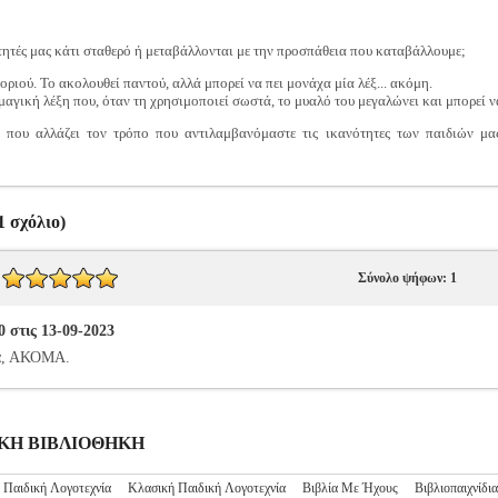
ότητές μας κάτι σταθερό ή μεταβάλλονται με την προσπάθεια που καταβάλλουμε;
γοριού. Το ακολουθεί παντού, αλλά μπορεί να πει μονάχα μία λέξ... ακόμη.
 μαγική λέξη που, όταν τη χρησιμοποιεί σωστά, το μυαλό του μεγαλώνει και μπορεί ν
 που αλλάζει τον τρόπο που αντιλαμβανόμαστε τις ικανότητες των παιδιών μα
 σχόλιο)
Σύνολο ψήφων: 1
 στις 13-09-2023
ια, ΑΚΟΜΑ.
ΙΔΙΚΗ ΒΙΒΛΙΟΘΗΚΗ
 Παιδική Λογοτεχνία
Κλασική Παιδική Λογοτεχνία
Βιβλία Με Ήχους
Βιβλιοπαιχνίδια