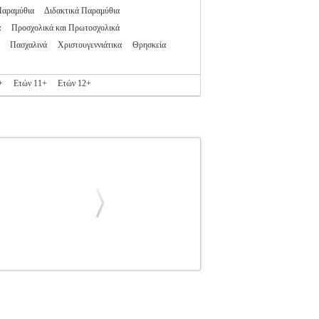
Παραμύθια
Διδακτικά Παραμύθια
α
Προσχολικά και Πρωτοσχολικά
Πασχαλινά
Χριστουγεννιάτικα
Θρησκεία
+
Ετών 11+
Ετών 12+
ΔΙΚΗ ΒΙΒΛΙΟΘΗΚΗ
Κατηγορία: ΠΑΙΔΙΚΗ
ραφέας: ΓΙΩΤΗ ΜΑΡΙΝΑ Εκδοτικός οίκος:
τες και οι ικανότητές μας κάτι σταθερό ή
λουθεί παντού, αλλά μπορεί να πει μονάχα μία