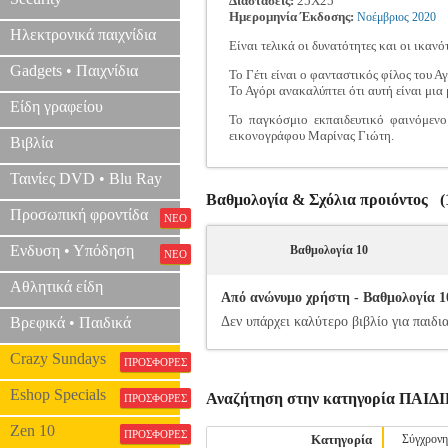
Διαστάσεις:
25Χ25
Ημερομηνία Έκδοσης:
Νοέμβριος
2020
Ηλεκτρονικά παιχνίδια
Είναι τελικά οι δυνατότητες και οι ικαν
Gadgets • Παιχνίδια
Το Γέτι είναι ο φανταστικός φίλος του Α
Το Αγόρι ανακαλύπτει ότι αυτή είναι μια
Είδη γραφείου
Το παγκόσμιο εκπαιδευτικό φαινόμενο
εικονογράφου Μαρίνας Γιώτη.
Βιβλία
Ταινίες DVD • Blu Ray
Βαθμολογία & Σχόλια προιόντος (1
Προσωπική φροντίδα
ΝΕΟ
Ενδυση • Υπόδηση
Βαθμολογία 10
ΝΕΟ
Αθλητικά είδη
Από ανώνυμο χρήστη - Βαθμολογία 10
Βρεφικά • Παιδικά
Δεν υπάρχει καλύτερο βιβλίο για παιδ
Crazy Sundays
ΠΡΟΣΦΟΡΕΣ
Eshop Specials
Αναζήτηση στην κατηγορία ΠΑ
ΠΡΟΣΦΟΡΕΣ
Zen 10
ΠΡΟΣΦΟΡΕΣ
Κατηγορία
Σύγχρονη