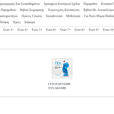
υμπεριφοράς Και Συναισθημάτων
Αγαπημένα Κινούμενα Σχέδια
Παραμύθια
Κλασικά 
ς Παραμυθιών
Βιβλία Ζωγραφικής
Χειροτεχνίες-Κατασκευές
Βιβλία Με Αυτοκόλλητ
ραστηριοτήτων
Πρώτες Γνώσεις
Εκπαιδευτικά
Μυθολογία
Για Πολύ Μικρά Παιδιά
Ποίηση
Τέχνες
Διάφορα
Ετών 3+
Ετών 4+
Ετών 5+
Ετών 6+
Ετών 7+
Ετών 8+
Ετών 9+
Ετών 10
ΓΕΤΙ Η ΔΥΝΑΜΗ
ΤΟΥ ΑΚΟΜΗ
S.0194450
BKS.0194450
ΓΙΩΤΗ ΜΑΡΙΝΑ
ΓΙΩΤΗ ΜΑΡΙΝΑ
ΠΑΙ
ατηγορία ΠΑΙΔΙΚΗ ΒΙΒΛΙΟΘΗΚΗ ISBN: 978-960-653-210-8 Συγγ
5Χ25 Ημερομηνία Έκδοσης: Νοέμβριος 2020 Είναι τελικά οι δυνατότη
αταβάλλουμε; Το Γέτι είναι ο φανταστικός φίλος του Αγοριού. Το ακο