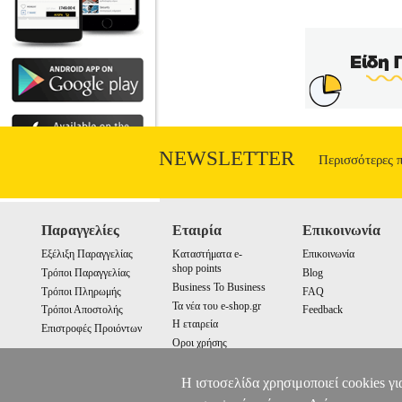
λέξ... ακόμη. Το Αγόρι ανακαλύπτει ότ
πάντα, αρκεί να προσπαθήσει. Το παγκόσ
τη φαντασί
NEWSLETTER
Περισσότερες 
Παραγγελίες
Εταιρία
Επικοινωνία
Εξέλιξη Παραγγελίας
Καταστήματα e-
Επικοινωνία
shop points
Τρόποι Παραγγελίας
Blog
Business To Business
Τρόποι Πληρωμής
FAQ
Τα νέα του e-shop.gr
Τρόποι Αποστολής
Feedback
Η εταιρεία
Επιστροφές Προιόντων
Οροι χρήσης
Cookies
Η ιστοσελίδα χρησιμοποιεί cookies γι