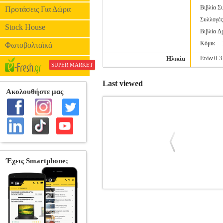
Βιβλία Σ
Προτάσεις Για Δώρα
Συλλογέ
Stock House
Βιβλία Δ
Κόμικ
Φωτοβολταϊκά
Ηλικία
Ετών 0-3
SUPER MARKET
Last viewed
ΓΕΤΙ Η ΔΥΝΑΜΗ ΤΟΥ ΑΚΟΜΗ
BK
ΒΙΒΛΙΟΘΗΚΗ •ΓΙΩΤΗ ΜΑΡΙΝΑ στην κ
ΔΙΟΠΤΡΑ Σελίδες: 60 Διαστάσεις: 2
μεταβάλλονται με την προσπάθεια που κ