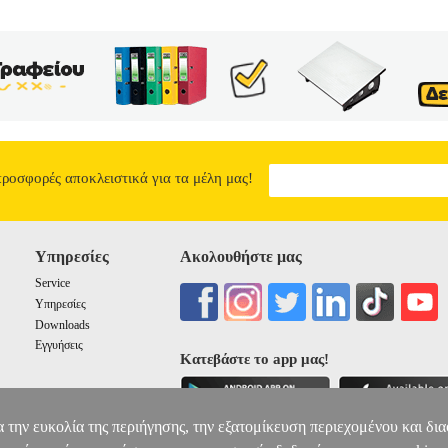
ι αυτή είναι μια μαγική λέξη που, όταν τη χρησιμοποιεί σωστά, το μυ
μιο εκπαιδευτικό φαινόμενο που αλλάζει τον τρόπο που αντιλαμβανόμ
α της συγγραφέως και εικονογράφου Μαρίνας Γιώτη.
ΓΕΤΙ Η ΔΥΝΑ
0
10
1
1
προσφορές αποκλειστικά για τα μέλη μας!
Υπηρεσίες
Ακολουθήστε μας
Service
Υπηρεσίες
Downloads
Εγγυήσεις
Κατεβάστε το app μας!
α την ευκολία της περιήγησης, την εξατομίκευση περιεχομένου και δι