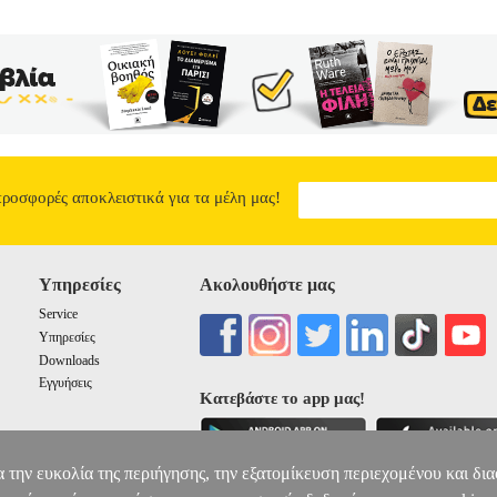
προσφορές αποκλειστικά για τα μέλη μας!
Υπηρεσίες
Ακολουθήστε μας
Service
Υπηρεσίες
Downloads
Εγγυήσεις
Κατεβάστε το app μας!
α την ευκολία της περιήγησης, την εξατομίκευση περιεχομένου και δι