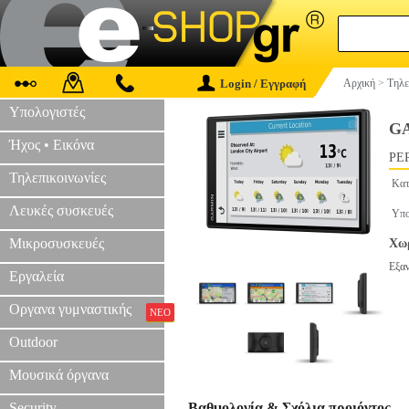
Login / Εγγραφή
Αρχική
>
Τηλε
Υπολογιστές
GA
Ήχος • Εικόνα
PER
Τηλεπικοινωνίες
Κατ
Λευκές συσκευές
Υπο
Μικροσυσκευές
Χωρ
Εξα
Εργαλεία
Οργανα γυμναστικής
ΝΕΟ
Outdoor
Μουσικά όργανα
Security
Βαθμολογία & Σχόλια προιόντος