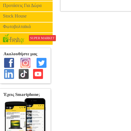
Προτάσεις Για Δώρα
GARMIN DRIVESMART 55
Stock House
Φωτοβολταϊκά
SUPER MARKET