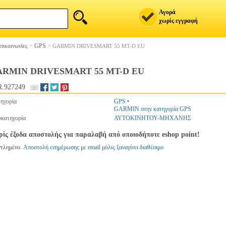
Αγορά
χωρίς εγγραφή
πικοινωνίες
>
GPS
>
GARMIN DRIVESMART 55 MT-D EU
RMIN DRIVESMART 55 MT-D EU
.927249
ηγορία
GPS
•
GARMIN στην κατηγορία GPS
κατηγορία
ΑΥΤΟΚΙΝΗΤΟΥ-ΜΗΧΑΝΗΣ
ίς έξοδα αποστολής για παραλαβή από οποιοδήποτε eshop point!
ντλημένο.
Αποστολή ενημέρωσης με email μόλις ξαναγίνει διαθέσιμο