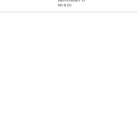
DRIVESMART 55
MT-D EU
 MT-D EU
PER.927249
PER.927249
GARMIN
GARMIN
GPS
GAR
0