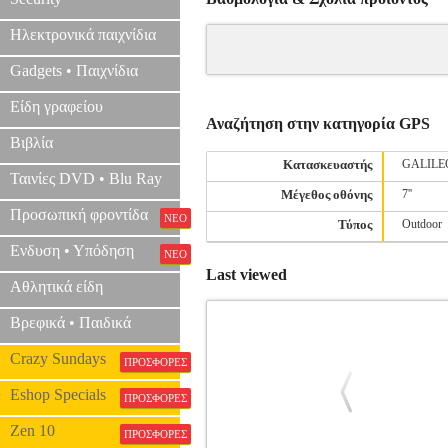
Ηλεκτρονικά παιχνίδια
Gadgets • Παιχνίδια
Είδη γραφείου
Αναζήτηση στην κατηγορία GPS
Βιβλία
Κατασκευαστής
GALIL
Ταινίες DVD • Blu Ray
Μέγεθος οθόνης
7''
Προσωπική φροντίδα
ΝΕΟ
Τύπος
Outdoor
Ενδυση • Υπόδηση
ΝΕΟ
Last viewed
Αθλητικά είδη
Βρεφικά • Παιδικά
Crazy Sundays
ΠΡΟΣΦΟΡΕΣ
Eshop Specials
ΠΡΟΣΦΟΡΕΣ
Zen 10
ΠΡΟΣΦΟΡΕΣ