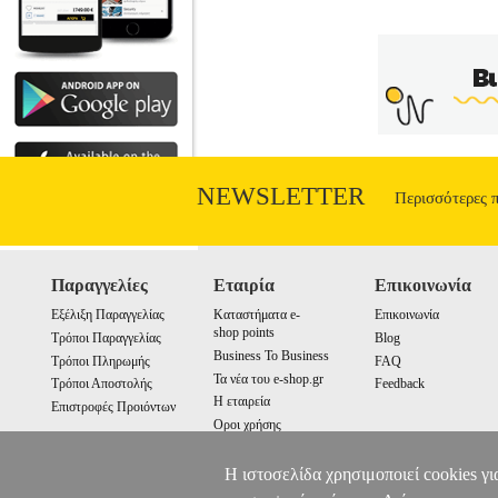
NEWSLETTER
Περισσότερες 
Παραγγελίες
Εταιρία
Επικοινωνία
Εξέλιξη Παραγγελίας
Καταστήματα e-
Επικοινωνία
shop points
Τρόποι Παραγγελίας
Blog
Business To Business
Τρόποι Πληρωμής
FAQ
Τα νέα του e-shop.gr
Τρόποι Αποστολής
Feedback
Η εταιρεία
Επιστροφές Προιόντων
Οροι χρήσης
Cookies
Η ιστοσελίδα χρησιμοποιεί cookies γι