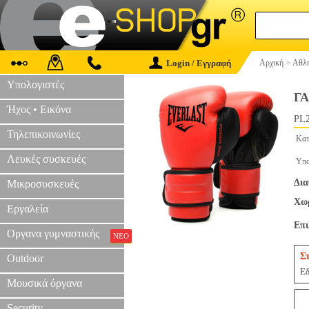
Login / Εγγραφή
Αρχική
>
Αθλη
Υπολογιστές
Γ
Ήχος • Εικόνα
PL2
Τηλεπικοινωνίες
Κατ
Λευκές συσκευές
Υπο
Δια
Μικροσυσκευές
Χωρ
Εργαλεία
Επ
Οργανα γυμναστικής
ΝΕΟ
Σ
Outdoor
Εδ
Μουσικά όργανα
Security