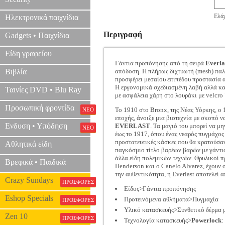
Ελάχ
Ηλεκτρονικά παιχνίδια
Περιγραφή
Gadgets • Παιχνίδια
Είδη γραφείου
Γάντια προπόνησης από τη σειρά
Everla
Βιβλία
απόδοση. Η πλήρως διχτυωτή (mesh) παλά
προσφέρει μεσαίου επιπέδου προστασία 
Η εργονομικά σχεδιασμένη λαβή αλλά και
Ταινίες DVD • Blu Ray
με ασφάλεια χάρη στο λουράκι με velcr
Προσωπική φροντίδα
Το 1910 στο Bronx, της Νέας Υόρκης, ο
ΝΕΟ
εποχής, άνοιξε μια βιοτεχνία με σκοπό ν
Ενδυση • Υπόδηση
EVERLAST
. Τα μαγιό του μπορεί να μ
ΝΕΟ
έως το 1917, όπου ένας νεαρός πυγμάχο
προστατευτικές κάσκες που θα κρατούσαν
Αθλητικά είδη
παγκόσμιο τίτλο βαρέων βαρών με γάντια 
άλλα είδη πολεμικών τεχνών. Θρυλικοί 
Βρεφικά • Παιδικά
Henderson και ο Canelo Alvarez, έχουν σ
την αυθεντικότητα, η Everlast αποτελεί
Crazy Sundays
ΠΡΟΣΦΟΡΕΣ
Είδος>Γάντια προπόνησης
Eshop Specials
Προτεινόμενα αθλήματα>Πυγμαχία
ΠΡΟΣΦΟΡΕΣ
Υλικό κατασκευής>Συνθετικό δέρμα 
Zen 10
ΠΡΟΣΦΟΡΕΣ
Τεχνολογία κατασκευής>
Powerlock
: