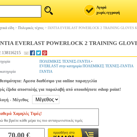
Αγορά
χωρίς εγγραφή
τικά είδη
>
Πολεμικές τέχνες
>
ΓΑΝΤΙΑ EVERLAST POWERLOCK 2 TRAINING GLOVES 
ΑΝΤΙΑ EVERLAST POWERLOCK 2 TRAINING GLOV
.138116215
ηγορία
ΠΟΛΕΜΙΚΕΣ ΤΕΧΝΕΣ-ΓΑΝΤΙΑ
•
EVERLAST στην κατηγορία ΠΟΛΕΜΙΚΕΣ ΤΕΧΝΕΣ-ΓΑΝΤΙΑ
κατηγορία
ΓΑΝΤΙΑ
θεσιμότητα: Αμεσα διαθέσιμο για online παραγγελία
ίς έξοδα αποστολής για παραλαβή από οποιοδήποτε eshop point!
ιλογή - Μέγεθος
ταθερά Χαμηλές Τιμές!
ώ θα βρείτε κάθε μέρα τις πιο ανταγωνιστικές τιμές
70.00 €