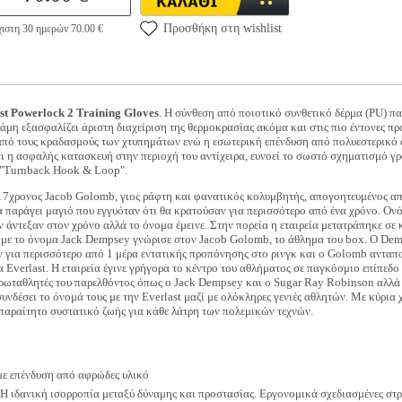
Προσθήκη στη wishlist
ιστη 30 ημερών 70.00 €
st Powerlock 2 Training Gloves
. Η σύνθεση από ποιοτικό συνθετικό δέρμα (PU) π
μη εξασφαλίζει άριστη διαχείριση της θερμοκρασίας ακόμα και στις πιο έντονες πρ
από τους κραδασμούς των χτυπημάτων ενώ η εσωτερική επένδυση από πολυεστερικό α
 η ασφαλής κατασκευή στην περιοχή του αντίχειρα, ευνοεί το σωστό σχηματισμό γρο
o "Turnback Hook & Loop".
 17χρονος Jacob Golomb, γιος ράφτη και φανατικός κολυμβητής, απογοητευμένος απ
α παράγει μαγιό που εγγυόταν ότι θα κρατούσαν για περισσότερο από ένα χρόνο. Ονό
ην άντεξαν στον χρόνο αλλά το όνομα έμεινε. Στην πορεία η εταιρεία μετατράπηκε 
ς με το όνομα Jack Dempsey γνώρισε στον Jacob Golomb, το άθλημα του box. Ο Dem
 για περισσότερο από 1 μέρα εντατικής προπόνησης στο ρινγκ και ο Golomb ανταπο
Everlast. Η εταιρεία έγινε γρήγορα το κέντρο του αθλήματος σε παγκόσμιο επίπεδο 
πρωταθλητές του παρελθόντος όπως ο Jack Dempsey και ο Sugar Ray Robinson αλλά 
υνδέσει το όνομά τους με την Everlast μαζί με ολόκληρες γενιές αθλητών. Με κύρι
 απαραίτητο συστατικό ζωής για κάθε λάτρη των πολεμικών τεχνών.
με επένδυση από αφρώδες υλικό
 Η ιδανική ισορροπία μεταξύ δύναμης και προστασίας. Εργονομικά σχεδιασμένες στ