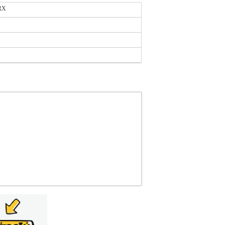
RX
15
EVERLAST
EVERLAST
ΠΟΛΕΜΙΚΕΣ
 ΤΕΧΝΕΣ-ΓΑΝΤΙΑ Γάντια προπόνησης από
υξημένη ανθεκτικότητα και υψηλή απόδοση. Η
ες προπονήσεις. Η ενίσχυση με αφρώδες υλικό