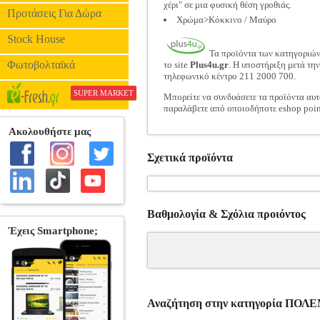
χέρι" σε μια φυσική θέση γροθιάς.
Προτάσεις Για Δώρα
Χρώμα>Κόκκινο / Μαύρο
Stock House
Τα προϊόντα των κατηγοριώ
Φωτοβολταϊκά
το site
Plus4u.gr
. Η υποστήριξη μετά τη
τηλεφωνικό κέντρο 211 2000 700.
SUPER MARKET
Μπορείτε να συνδυάσετε τα προϊόντα αυτ
παραλάβετε από οποιοδήποτε eshop poin
Σχετικά προϊόντα
Βαθμολογία & Σχόλια προιόντος
Αναζήτηση στην κατηγορία ΠΟ