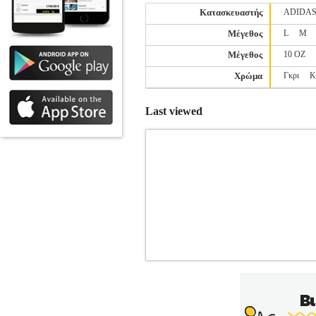
Κατασκευαστής
ADIDA
Μέγεθος
L
M
Μέγεθος
10 OZ
Χρώμα
Γκρι
Κ
Last viewed
ΓΑΝΤΙΑ EVERLAST POWERLOCK
ΤΕΧΝΕΣ-ΓΑΝΤΙΑ
Κατηγορία: ΠΟΛΕ
τη σειρά Everlast Powerlock 2 Train
πλήρως διχτυωτή (mesh) παλάμη εξασφα