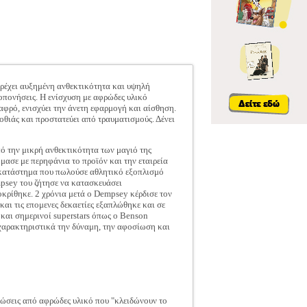
αρέχει αυξημένη ανθεκτικότητα και υψηλή
οπονήσεις. Η ενίσχυση με αφρώδες υλικό
φρό, ενισχύει την άνετη εφαρμογή και αίσθηση.
θιάς και προστατεύει από τραυματισμούς. Δένει
ό την μικρή ανθεκτικότητα των μαγιό της
μασε με περηφάνια το προϊόν και την εταιρεία
σε κατάστημα που πωλούσε αθλητικό εξοπλισμό
psey του ζήτησε να κατασκευάσει
κρίθηκε. 2 χρόνια μετά ο Dempsey κέρδισε τον
και τις επομενες δεκαετίες εξαπλώθηκε και σε
και σημερινοί superstars όπως ο Benson
α χαρακτηριστικά την δύναμη, την αφοσίωση και
ρώσεις από αφρώδες υλικό που "κλειδώνουν το