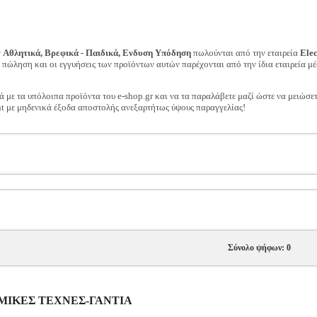
ν
Αθλητικά, Βρεφικά - Παιδικά, Ενδυση Υπόδηση
πωλούνται από την εταιρεία
Ele
ν πώληση και οι εγγυήσεις των προϊόντων αυτών παρέχονται από την ίδια εταιρεία μέ
ά με τα υπόλοιπα προϊόντα του e-shop.gr και να τα παραλάβετε μαζί ώστε να μειώσε
t με μηδενικά έξοδα αποστολής ανεξαρτήτως ύψους παραγγελίας!
Σύνολο ψήφων: 0
ΛΕΜΙΚΕΣ ΤΕΧΝΕΣ-ΓΑΝΤΙΑ