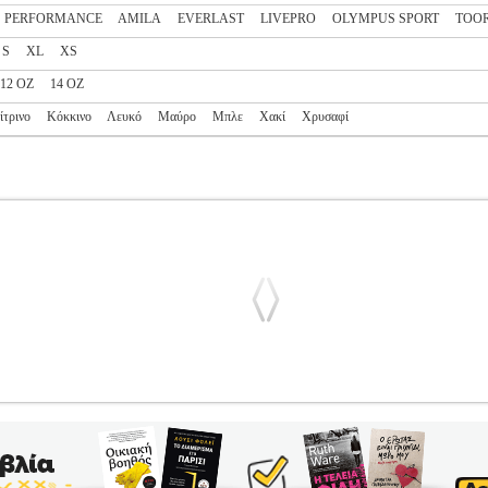
S PERFORMANCE
AMILA
EVERLAST
LIVEPRO
OLYMPUS SPORT
TOO
S
XL
XS
12 OZ
14 OZ
ίτρινο
Κόκκινο
Λευκό
Μαύρο
Μπλε
Χακί
Χρυσαφί
 2 TRAINING GLOVES ΚΟΚΚΙΝΑ
PL2.138116215
PL2.1381162
ΜΙΚΕΣ ΤΕΧΝΕΣ-ΓΑΝΤΙΑ •EVERLAST στην κατηγορία ΠΟΛΕΜΙΚΕΣ
ing Gloves. Η σύνθεση από ποιοτικό συνθετικό δέρμα (PU) παρέχει α
λίζει άριστη διαχείριση της θερμοκρασίας ακόμα και στις πιο έντον