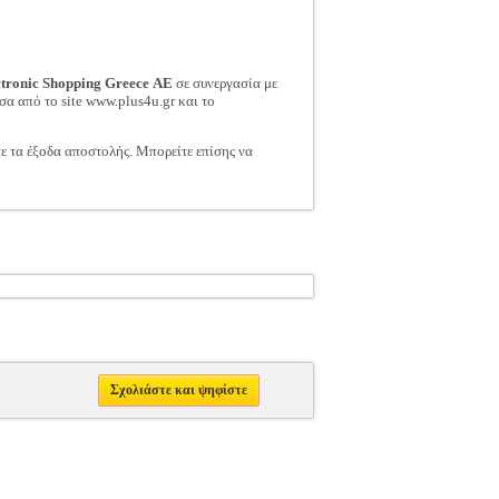
ctronic Shopping Greece ΑΕ
σε συνεργασία με
σα από το site www.plus4u.gr και το
τε τα έξοδα αποστολής. Μπορείτε επίσης να
Σχολιάστε και ψηφίστε