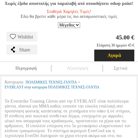
Χωρίς έξοδα αποστολής για παραλαβή από οποιοδήποτε eshop point!
Σταθερά Χαμηλές Τιμές!
Εδώ θα βρείτε κάθε μέρα τις πιο ανταγωνιστικές τιμές
45.00 €
Wishlist
Ελάχιστη 30 ημερών 45 €
Share
Αγορά
Περιγραφή
Αξιολόγηση
Σχετικά
Κατηγορία:
•
ΠΟΛΕΜΙΚΕΣ ΤΕΧΝΕΣ-ΓΑΝΤΙΑ
EVERLAST στην κατηγορία ΠΟΛΕΜΙΚΕΣ ΤΕΧΝΕΣ-ΓΑΝΤΙΑ
Τα Everstrike Training Gloves από την EVERLAST είναι πολύπλευρα
γάντια, ιδανικά για MMA καθώς ευνοούν την εύκολη εναλλαγή από
προπόνηση φυσικής κατάστασης σε χτυπήματα στο σάκο ή σε στόχους.
Η σύνθεση από ποιοτικό συνθετικό δέρμα, ενισχυμένο με αφρώδες
υλικό που απορροφά τους κραδασμούς, προστατεύει τα χέρια και τις
αρθρώσεις. Η επιπλέον ενίσχυση στο 5ο μετακάρπιο ελαχιστοποιεί τον
κίνδυνο τραυματισμού. Το σύστημα αερισμού EverCool και η
τεχνολογία EverDri διατηρούν τα χέρια στεγνά ακόμα και στις πιο