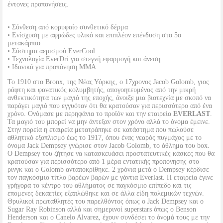
έντονες προπονήσεις.
• Σύνθεση από κορυφαίο συνθετικό δέρμα
• Ενίσχυση με αφρώδες υλικό και επιπλέον επένδυση στο 5ο
μετακάρπιο
• Σύστημα αερισμού EverCool
• Τεχνολογία EverDri για στεγνή εφαρμογή και άνεση
• Ιδανικά για προπόνηση MMA
Το 1910 στο Bronx, της Νέας Υόρκης, ο 17χρονος Jacob Golomb, γιος
ράφτη και φανατικός κολυμβητής, απογοητευμένος από την μικρή
ανθεκτικότητα των μαγιό της εποχής, άνοιξε μια βιοτεχνία με σκοπό να
παράγει μαγιό που εγγυόταν ότι θα κρατούσαν για περισσότερο από ένα
χρόνο. Ονόμασε με περηφάνια το προϊόν και την εταιρεία
EVERLAST
.
Τα μαγιό του μπορεί να μην άντεξαν στον χρόνο αλλά το όνομα έμεινε.
Στην πορεία η εταιρεία μετατράπηκε σε κατάστημα που πωλούσε
αθλητικό εξοπλισμό έως το 1917, όπου ένας νεαρός πυγμάχος με το
όνομα Jack Dempsey γνώρισε στον Jacob Golomb, το άθλημα του box.
Ο Dempsey του ζήτησε να κατασκευάσει προστατευτικές κάσκες που θα
κρατούσαν για περισσότερο από 1 μέρα εντατικής προπόνησης στο
ρινγκ και ο Golomb ανταποκρίθηκε. 2 χρόνια μετά ο Dempsey κέρδισε
τον παγκόσμιο τίτλο βαρέων βαρών με γάντια Everlast. Η εταιρεία έγινε
γρήγορα το κέντρο του αθλήματος σε παγκόσμιο επίπεδο και τις
επομενες δεκαετίες εξαπλώθηκε και σε άλλα είδη πολεμικών τεχνών.
Θρυλικοί πρωταθλητές του παρελθόντος όπως ο Jack Dempsey και ο
Sugar Ray Robinson αλλά και σημερινοί superstars όπως ο Benson
Henderson και ο Canelo Alvarez, έχουν συνδέσει το όνομά τους με την