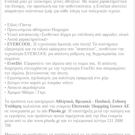
Everlast μαζί με ολόκληρες γενιές αθλητών. Με κύρια χαρακτηριστικά
την δύναμη, την αφοσίωση και την αυθεντικότητα, η Everlast αποτελεί
απαραίτητο συστατικό ζωής για κάθε λάτρη των πολεμικών τεχνών.
• Είδος>Γάντια
• Προτεινόμενα αθλήματα>Πυγμαχία
• Υλικό κατασκευής>Συνθετικό δέρμα με επένδυση από αφρώδες υλικό
• Λοιπά χαρακτηριστικά>
•
EVERCOOL
: Η τεχνολογία δροσιάς υπό πίεση! Τα συστήματα
εξαερισμού και τα ειδικά υφάσματα που "αναπνέουν", συνθέτουν την
τεχνολογία EVERCOOL για απόλυτη ρύθμιση της θερμοκρασίας του
σώματος.
•
EverDri
: Εξαφανίστε τον ιδρώτα από το σώμα σας. Η απόλυτη
διαχείριση επιτυγχάνεται με την τεχνολογία EverDri που απομακρύνει
τον ιδρώτα, βελτιώνοντας την άνεση.
• Εργονομικός σχεδιασμός για καλύτερη εφαρμογή στο χέρι
• Δέσιμο στον καρπό με λουράκι velcro
• Ανοικτά ακροδάχτυλα
• Χρώμα>Μαύρο / Γκρι
Τα προϊόντα των κατηγοριών
Αθλητικά, Βρεφικά - Παιδικά, Ενδυση
Υπόδηση
πωλούνται από την εταιρεία
Electronic Shopping Greece ΑΕ
σε συνεργασία με το site
Plus4u.gr
. Η υποστήριξη μετά την πώληση και
οι εγγυήσεις των προϊόντων αυτών παρέχονται από την ίδια εταιρεία
μέσα από το site www.plus4u.gr και το τηλεφωνικό κέντρο 211 2000
700.
Μπορείτε να συνδυάσετε τα προϊόντα αυτά με τα υπόλοιπα προϊόντα του