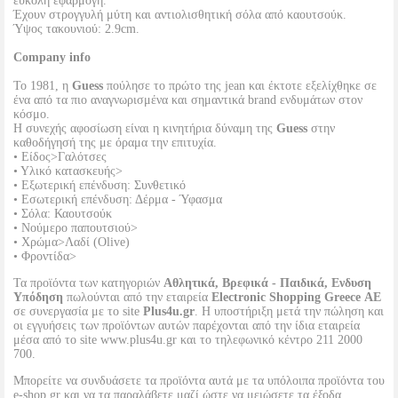
εύκολη εφαρμογή.
Έχουν στρογγυλή μύτη και αντιολισθητική σόλα από καουτσούκ.
Ύψος τακουνιού: 2.9cm.
Company info
Το 1981, η
Guess
πούλησε το πρώτο της jean και έκτοτε εξελίχθηκε σε
ένα από τα πιο αναγνωρισμένα και σημαντικά brand ενδυμάτων στον
κόσμο.
Η συνεχής αφοσίωση είναι η κινητήρια δύναμη της
Guess
στην
καθοδήγησή της με όραμα την επιτυχία.
• Είδος>Γαλότσες
• Υλικό κατασκευής>
• Εξωτερική επένδυση: Συνθετικό
• Εσωτερική επένδυση: Δέρμα - Ύφασμα
• Σόλα: Καουτσούκ
• Νούμερο παπουτσιού>
• Χρώμα>Λαδί (Olive)
• Φροντίδα>
Τα προϊόντα των κατηγοριών
Αθλητικά, Βρεφικά - Παιδικά, Ενδυση
Υπόδηση
πωλούνται από την εταιρεία
Electronic Shopping Greece ΑΕ
σε συνεργασία με το site
Plus4u.gr
. Η υποστήριξη μετά την πώληση και
οι εγγυήσεις των προϊόντων αυτών παρέχονται από την ίδια εταιρεία
μέσα από το site www.plus4u.gr και το τηλεφωνικό κέντρο 211 2000
700.
Μπορείτε να συνδυάσετε τα προϊόντα αυτά με τα υπόλοιπα προϊόντα του
e-shop.gr και να τα παραλάβετε μαζί ώστε να μειώσετε τα έξοδα