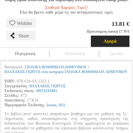
Σταθερά Χαμηλές Τιμές!
Εδώ θα βρείτε κάθε μέρα τις πιο ανταγωνιστικές τιμές
13.81 €
Wishlist
Προτεινόμενη λιανική 17.70 €
Share
Αγορά
Περιγραφή
Αξιολόγηση
Σχετικά
Κατηγορία:
•
ΣΧΟΛΙΚΑ ΒΟΗΘΗΜΑΤΑ ΔΗΜΟΤΙΚΟΥ
ΒΛΑΧΑΚΗΣ ΓΙΩΡΓΟΣ στην κατηγορία ΣΧΟΛΙΚΑ ΒΟΗΘΗΜΑΤΑ ΔΗΜΟΤΙΚΟΥ
ISBN:
978-618-03-2322-1
Συγγραφέας:
ΒΛΑΧΑΚΗΣ ΓΙΩΡΓΟΣ
Εκδοτικός οίκος:
ΜΕΤΑΙΧΜΙΟ
Σελίδες:
472
Διαστάσεις:
17Χ24
Ημερομηνία Έκδοσης:
Ιούνιος
2021
Το βιβλίο αυτό αποτελεί απαραίτητο βοήθημα για τον μαθητή της Στ΄
Δημοτικού, καθώς ανταποκρίνεται στη σύγχρονη προσέγγιση της
διδασκαλίας των Φυσικών Επιστημών. Είναι οργανωμένο σε κεφάλαια
και ακολουθεί τα μαθήματα του σχολικού βιβλίου καλύπτοντας πλήρως
την ύλη του.