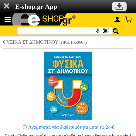
E-shop.gr App
ΦΥΣΙΚΑ ΣΤ ΔΗΜΟΤΙΚΟΥ
(BKS.1068667)
Αναμένεται νέα διαθεσιμότητα μετά τις 24-8
Χωρίς έξοδα αποστολής για παραλαβή από οποιοδήποτε eshop point!