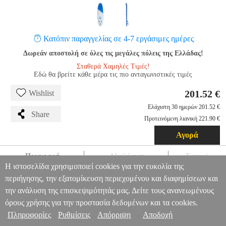
Κατόπιν παραγγελίας σε 4-7 εργάσιμες ημέρες
Δωρεάν αποστολή σε όλες τις μεγάλες πόλεις της Ελλάδας!
Σταθερά Χαμηλές Τιμές!
Εδώ θα βρείτε κάθε μέρα τις πιο ανταγωνιστικές τιμές
201.52 €
Wishlist
Ελάχιστη 30 ημερών 201.52 €
Share
Προτεινόμενη λιανική 221.90 €
Αγορά
Περιγραφή
Αξιολόγηση
Σχετικά
Η ιστοσελίδα χρησιμοποιεί cookies για την ευκολία της
FUNWATER SUP PADDLEBOARD SUPFW01A 3,35M (ΜΠΛΕ)
περιήγησης, την εξατομίκευση περιεχομένου και διαφημίσεων και
TRV.173264
TRV.173264
FUNWATER
FUNWATER
ΣΑΝΙΔΕΣ
την ανάλυση της επισκεψιμότητάς μας. Δείτε τους ανανεωμένους
FUNWATER SUP PADDLEBOARD SUPFW01A 3,35M (ΜΠΛΕ)
Πληροφορίες & Υπηρεσίες >
όρους χρήσης για την προστασία δεδομένων και τα cookies.
201.52
Πληροφορίες
Ρυθμίσεις
Απόρριψη
Αποδοχή