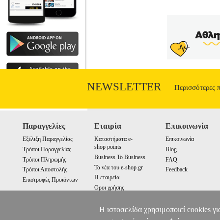
NEWSLETTER
Περισσότερες 
Παραγγελίες
Εταιρία
Επικοινωνία
Εξέλιξη Παραγγελίας
Καταστήματα e-
Επικοινωνία
shop points
Τρόποι Παραγγελίας
Blog
Business To Business
Τρόποι Πληρωμής
FAQ
Τα νέα του e-shop.gr
Τρόποι Αποστολής
Feedback
Η εταιρεία
Επιστροφές Προιόντων
Οροι χρήσης
Cookies
Η ιστοσελίδα χρησιμοποιεί cookies γι