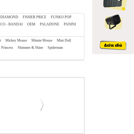
DIAMOND
FISHER PRICE
FUNKO POP
CO - BANDAI
OEM
PALADONE
PANINI
t
Mickey Mouse
Minnie Mouse
Mini Doll
Princess
Shimmer & Shine
Spiderman