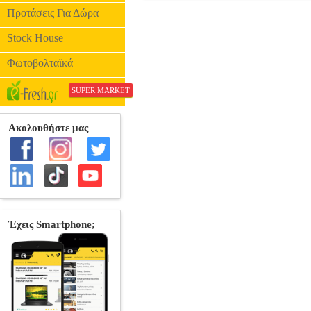
FUNKO POP! TELEVISION: DC PE
Προτάσεις Για Δώρα
FUNKO POP
ΗΡΩΕΣ
FUNKO P
Stock House
Φωτοβολταϊκά
SUPER MARKET