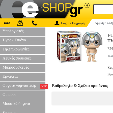
Login / Εγγραφή
Αρχική
>
Gadg
Υπολογιστές
FU
Ήχος • Εικόνα
TW
Τηλεπικοινωνίες
EPI
Κατ
Λευκές συσκευές
Μικροσυσκευές
Χωρ
Εξα
Εργαλεία
Οργανα γυμναστικής
Βαθμολογία & Σχόλια προιόντος
ΝΕΟ
Outdoor
Μουσικά όργανα
Security