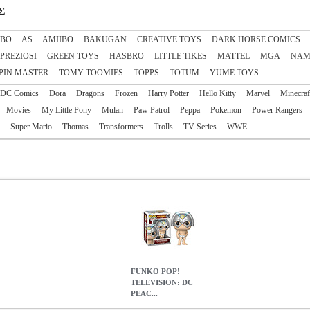
Σ
IBO
AS
AΜΙΙΒΟ
BAKUGAN
CREATIVE TOYS
DARK HORSE COMICS
 PREZIOSI
GREEN TOYS
HASBRO
LITTLE TIKES
MATTEL
MGA
NAM
PIN MASTER
TOMY TOOMIES
TOPPS
TOTUM
YUME TOYS
DC Comics
Dora
Dragons
Frozen
Harry Potter
Hello Kitty
Marvel
Minecraf
Movies
My Little Pony
Mulan
Paw Patrol
Peppa
Pokemon
Power Rangers
Super Mario
Thomas
Transformers
Trolls
TV Series
WWE
FUNKO POP!
TELEVISION: DC
PEAC...