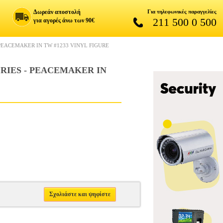
Δωρεάν αποστολή
Για τηλεφωνικές παραγγελίες
211 500 0 500
για αγορές άνω των 90€
PEACEMAKER IN TW #1233 VINYL FIGURE
RIES - PEACEMAKER IN
Σχολιάστε και ψηφίστε