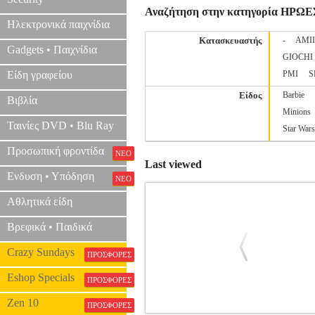
Αναζήτηση στην κατηγορία ΗΡΩΕ
Ηλεκτρονικά παιχνίδια
Κατασκευαστής
-
AMI
Gadgets • Παιχνίδια
GIOCHI
Είδη γραφείου
PMI
S
Είδος
Barbie
Βιβλία
Minions
Ταινίες DVD • Blu Ray
Star Wars
Προσωπική φροντίδα
ΝΕΟ
Last viewed
Ενδυση • Υπόδηση
ΝΕΟ
Αθλητικά είδη
Βρεφικά • Παιδικά
Crazy Sundays
ΠΡΟΣΦΟΡΕΣ
Eshop Specials
ΠΡΟΣΦΟΡΕΣ
Zen 10
ΠΡΟΣΦΟΡΕΣ