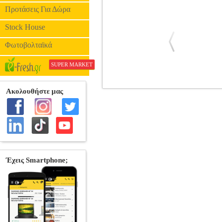
Προτάσεις Για Δώρα
Stock House
Φωτοβολταϊκά
SUPER MARKET
FUNKO POP! RIDES: WALT DIS
FUNKO POP
FUNKO POP
ΗΡΩ