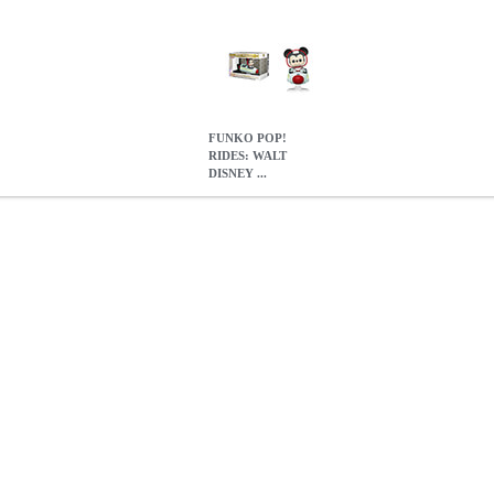
FUNKO POP!
RIDES: WALT
DISNEY ...
NEY WORLD 50 - MICKEY MOUSE AT THE SPACE MOUNTAIN
ΕΣ
FUNKO POP! RIDES: WALT DISNEY WORLD 50 - MICKE
ATTRACTION #107
42.90