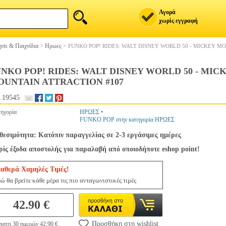
Αγορά
χωρίς εγγραφή
ets & Παιχνίδια
>
Ηρωες
>
FUNKO POP! RIDES: WALT DISNEY WORLD 50 - MICKEY M
NKO POP! RIDES: WALT DISNEY WORLD 50 - MIC
OUNTAIN ATTRACTION #107
.19545
ηγορία
ΗΡΩΕΣ
•
FUNKO POP στην κατηγορία ΗΡΩΕΣ
θεσιμότητα: Κατόπιν παραγγελίας σε 2-3 εργάσιμες ημέρες
ίς έξοδα αποστολής για παραλαβή από οποιοδήποτε eshop point!
ταθερά Χαμηλές Τιμές!
ώ θα βρείτε κάθε μέρα τις πιο ανταγωνιστικές τιμές
42.90 €
Προσθήκη στη wishlist
ιστη 30 ημερών 42.90 €