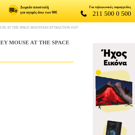
Δωρεάν αποστολή
Για τηλεφωνικές παραγγελίες
211 500 0 500
για αγορές άνω των 90€
OUSE AT THE SPACE MOUNTAIN ATTRACTION #107
KEY MOUSE AT THE SPACE