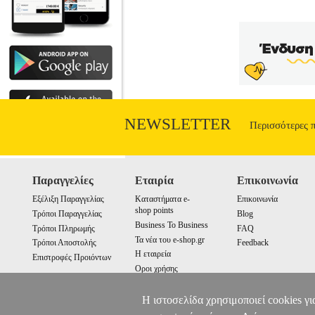
NEWSLETTER
Περισσότερες 
Παραγγελίες
Εταιρία
Επικοινωνία
Εξέλιξη Παραγγελίας
Καταστήματα e-
Επικοινωνία
shop points
Τρόποι Παραγγελίας
Blog
Business To Business
Τρόποι Πληρωμής
FAQ
Τα νέα του e-shop.gr
Τρόποι Αποστολής
Feedback
Η εταιρεία
Επιστροφές Προιόντων
Οροι χρήσης
Cookies
Η ιστοσελίδα χρησιμοποιεί cookies γι