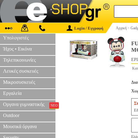
Login / Εγγραφή
Αρχική
>
Gadg
Υπολογιστές
FU
Ήχος • Εικόνα
M
Τηλεπικοινωνίες
EPI
Κατ
Λευκές συσκευές
Μικροσυσκευές
Δια
Χωρ
Εργαλεία
Σ
Οργανα γυμναστικής
ΝΕΟ
Εδ
Outdoor
Μουσικά όργανα
Ελάχ
Security