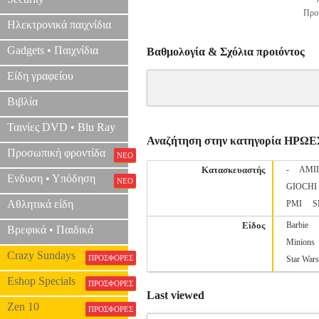
Προτ
Ηλεκτρονικά παιχνίδια
Gadgets • Παιχνίδια
Βαθμολογία & Σχόλια προιόντος
Είδη γραφείου
Βιβλία
Ταινίες DVD • Blu Ray
Αναζήτηση στην κατηγορία ΗΡΩΕ
Προσωπική φροντίδα
ΝΕΟ
Κατασκευαστής
-
AMI
Ενδυση • Υπόδηση
ΝΕΟ
GIOCHI
Αθλητικά είδη
PMI
S
Είδος
Barbie
Βρεφικά • Παιδικά
Minions
Crazy Sundays
ΠΡΟΣΦΟΡΕΣ
Star Wars
Eshop Specials
ΠΡΟΣΦΟΡΕΣ
Last viewed
Zen 10
ΠΡΟΣΦΟΡΕΣ