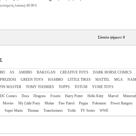
εινόμενη λιανική 49.90 €
Σύνολο ψήφων: 0
Σ
IBO
AS
AΜΙΙΒΟ
BAKUGAN
CREATIVE TOYS
DARK HORSE COMICS
 PREZIOSI
GREEN TOYS
HASBRO
LITTLE TIKES
MATTEL
MGA
NAM
PIN MASTER
TOMY TOOMIES
TOPPS
TOTUM
YUME TOYS
DC Comics
Dora
Dragons
Frozen
Harry Potter
Hello Kitty
Marvel
Minecraf
Movies
My Little Pony
Mulan
Paw Patrol
Peppa
Pokemon
Power Rangers
Super Mario
Thomas
Transformers
Trolls
TV Series
WWE