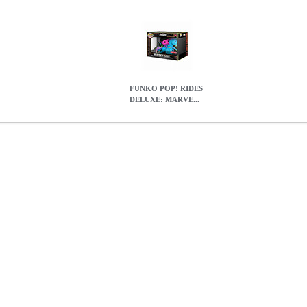
FUNKO POP! RIDES
DELUXE: MARVE...
RVEL AVENGERS END GAME VALKYRIESS FLIGHT #86
EPI.
POP! RIDES DELUXE: MARVEL AVENGERS END GAME VALK
38.40