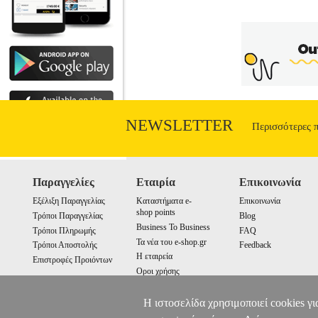
NEWSLETTER
Περισσότερες 
Παραγγελίες
Εταιρία
Επικοινωνία
Εξέλιξη Παραγγελίας
Καταστήματα e-
Επικοινωνία
shop points
Τρόποι Παραγγελίας
Blog
Business To Business
Τρόποι Πληρωμής
FAQ
Τα νέα του e-shop.gr
Τρόποι Αποστολής
Feedback
Η εταιρεία
Επιστροφές Προιόντων
Οροι χρήσης
Cookies
Η ιστοσελίδα χρησιμοποιεί cookies γι