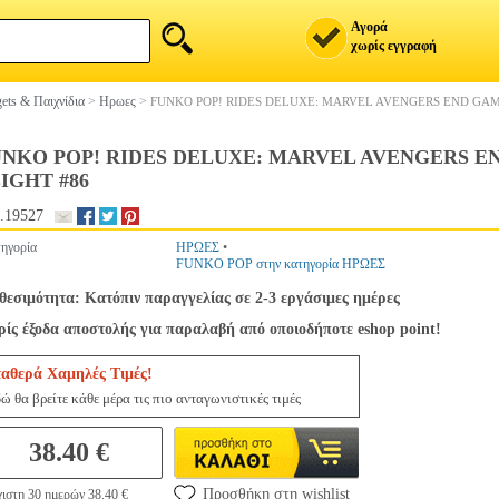
Αγορά
χωρίς εγγραφή
ets & Παιχνίδια
>
Ηρωες
>
FUNKO POP! RIDES DELUXE: MARVEL AVENGERS END GAM
UNKO POP! RIDES DELUXE: MARVEL AVENGERS E
IGHT #86
.19527
ηγορία
ΗΡΩΕΣ
•
FUNKO POP στην κατηγορία ΗΡΩΕΣ
θεσιμότητα: Κατόπιν παραγγελίας σε 2-3 εργάσιμες ημέρες
ίς έξοδα αποστολής για παραλαβή από οποιοδήποτε eshop point!
ταθερά Χαμηλές Τιμές!
ώ θα βρείτε κάθε μέρα τις πιο ανταγωνιστικές τιμές
38.40 €
Προσθήκη στη wishlist
ιστη 30 ημερών 38.40 €