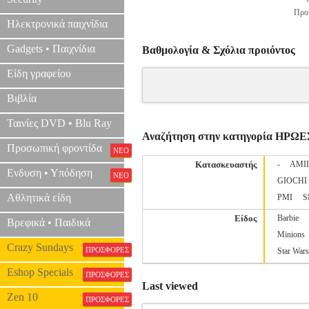
Προτ
Ηλεκτρονικά παιχνίδια
Gadgets • Παιχνίδια
Βαθμολογία & Σχόλια προιόντος
Είδη γραφείου
Βιβλία
Ταινίες DVD • Blu Ray
Αναζήτηση στην κατηγορία ΗΡΩΕ
Προσωπική φροντίδα
ΝΕΟ
Κατασκευαστής
-
AMI
Ενδυση • Υπόδηση
ΝΕΟ
GIOCHI
Αθλητικά είδη
PMI
S
Είδος
Barbie
Βρεφικά • Παιδικά
Minions
Crazy Sundays
ΠΡΟΣΦΟΡΕΣ
Star Wars
Eshop Specials
ΠΡΟΣΦΟΡΕΣ
Last viewed
Zen 10
ΠΡΟΣΦΟΡΕΣ