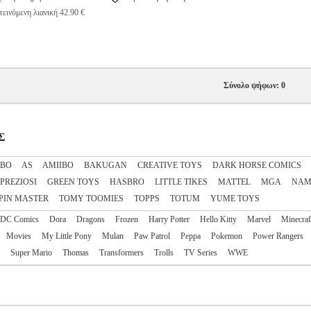
εινόμενη λιανική 42.90 €
Σύνολο ψήφων: 0
Σ
IBO
AS
AΜΙΙΒΟ
BAKUGAN
CREATIVE TOYS
DARK HORSE COMICS
 PREZIOSI
GREEN TOYS
HASBRO
LITTLE TIKES
MATTEL
MGA
NAM
PIN MASTER
TOMY TOOMIES
TOPPS
TOTUM
YUME TOYS
DC Comics
Dora
Dragons
Frozen
Harry Potter
Hello Kitty
Marvel
Minecraf
Movies
My Little Pony
Mulan
Paw Patrol
Peppa
Pokemon
Power Rangers
Super Mario
Thomas
Transformers
Trolls
TV Series
WWE