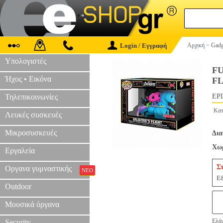
Login / Εγγραφή
Αρχική
>
Gadg
Υπολογιστές
F
Ήχος • Εικόνα
FL
Τηλεπικοινωνίες
EPI
Κατ
Λευκές συσκευές
Μικροσυσκευές
Δια
Χωρ
Εργαλεία
Σ
Οργανα γυμναστικής
ΝΕΟ
Εδ
Outdoor
Μουσικά όργανα
Ελάχ
Security