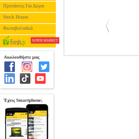
Προτάσεις Για Δώρα
Stock House
Φωτοβολταϊκά
SUPER MARKET
FUNKO POP! RIDES DELUXE: MA
ΗΡΩΕΣ
FUNKO 