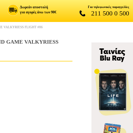
Δωρεάν αποστολή
Για τηλεφωνικές παραγγελίες
211 500 0 500
για αγορές άνω των 90€
E VALKYRIESS FLIGHT #86
ND GAME VALKYRIESS