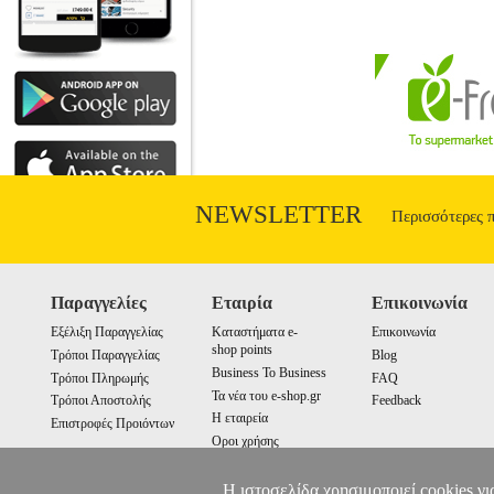
NEWSLETTER
Περισσότερες 
Παραγγελίες
Εταιρία
Επικοινωνία
Εξέλιξη Παραγγελίας
Καταστήματα e-
Επικοινωνία
shop points
Τρόποι Παραγγελίας
Blog
Business To Business
Τρόποι Πληρωμής
FAQ
Τα νέα του e-shop.gr
Τρόποι Αποστολής
Feedback
Η εταιρεία
Επιστροφές Προιόντων
Οροι χρήσης
Cookies
Η ιστοσελίδα χρησιμοποιεί cookies γι