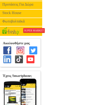
Προτάσεις Για Δώρα
Stock House
Φωτοβολταϊκά
SUPER MARKET