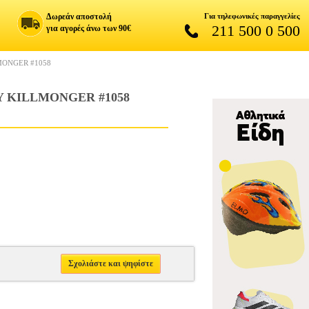
Δωρεάν αποστολή
Για τηλεφωνικές παραγγελίες
211 500 0 500
για αγορές άνω των 90€
LMONGER #1058
TY KILLMONGER #1058
Σχολιάστε και ψηφίστε