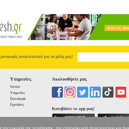
προσφορές αποκλειστικά για τα μέλη μας!
Υπηρεσίες
Ακολουθήστε μας
Service
Υπηρεσίες
Downloads
Εγγυήσεις
Κατεβάστε το app μας!
α την ευκολία της περιήγησης, την εξατομίκευση περιεχομένου και δι