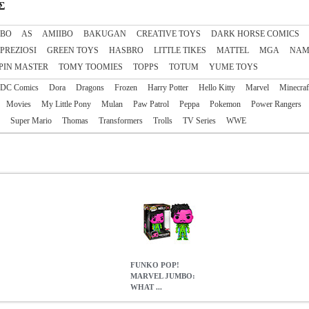
Σ
IBO
AS
AΜΙΙΒΟ
BAKUGAN
CREATIVE TOYS
DARK HORSE COMICS
 PREZIOSI
GREEN TOYS
HASBRO
LITTLE TIKES
MATTEL
MGA
NAM
PIN MASTER
TOMY TOOMIES
TOPPS
TOTUM
YUME TOYS
DC Comics
Dora
Dragons
Frozen
Harry Potter
Hello Kitty
Marvel
Minecraf
Movies
My Little Pony
Mulan
Paw Patrol
Peppa
Pokemon
Power Rangers
Super Mario
Thomas
Transformers
Trolls
TV Series
WWE
FUNKO POP!
MARVEL JUMBO:
WHAT ...
 IF...? - INFINITY KILLMONGER #1058
EPI.19516
EPI.19516