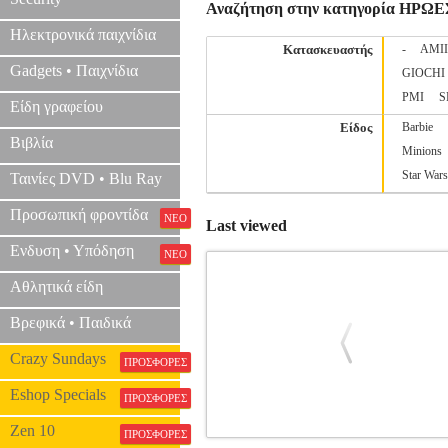
Αναζήτηση στην κατηγορία ΗΡΩΕ
Ηλεκτρονικά παιχνίδια
Κατασκευαστής
-
AMI
Gadgets • Παιχνίδια
GIOCHI
PMI
S
Είδη γραφείου
Είδος
Barbie
Βιβλία
Minions
Star Wars
Ταινίες DVD • Blu Ray
Προσωπική φροντίδα
ΝΕΟ
Last viewed
Ενδυση • Υπόδηση
ΝΕΟ
Αθλητικά είδη
Βρεφικά • Παιδικά
Crazy Sundays
ΠΡΟΣΦΟΡΕΣ
Eshop Specials
ΠΡΟΣΦΟΡΕΣ
Zen 10
ΠΡΟΣΦΟΡΕΣ
FUNKO POP! MARVEL JUMBO: WHAT