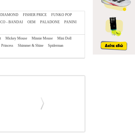
DIAMOND
FISHER PRICE
FUNKO POP
CO - BANDAI
OEM
PALADONE
PANINI
t
Mickey Mouse
Minnie Mouse
Mini Doll
Princess
Shimmer & Shine
Spiderman
FUNKO POP
FUNKO POP
ΗΡΩΕΣ
FUNKO