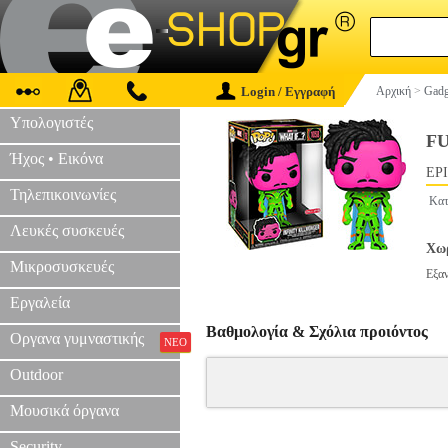
Login / Εγγραφή
Αρχική
>
Gadg
Υπολογιστές
FU
Ήχος • Εικόνα
EPI
Τηλεπικοινωνίες
Κατ
Λευκές συσκευές
Χωρ
Μικροσυσκευές
Εξα
Εργαλεία
Βαθμολογία & Σχόλια προιόντος
Οργανα γυμναστικής
ΝΕΟ
Outdoor
Μουσικά όργανα
Security