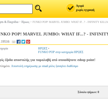
Αγορά
χωρίς εγγραφή
ets & Παιχνίδια
>
Ηρωες
>
FUNKO POP! MARVEL JUMBO: WHAT IF...? - INFINITY KIL
NKO POP! MARVEL JUMBO: WHAT IF...? - INFINI
.19516
ηγορία
ΗΡΩΕΣ
•
FUNKO POP στην κατηγορία ΗΡΩΕΣ
ίς έξοδα αποστολής για παραλαβή από οποιοδήποτε eshop point!
ντλημένο.
Αποστολή ενημέρωσης με email μόλις ξαναγίνει διαθέσιμο
Σύνολο ψήφων: 0