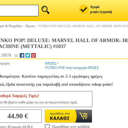
Αγορά
χωρίς εγγραφή
ets & Παιχνίδια
>
Ηρωες
>
FUNKO POP! DELUXE: MARVEL HALL OF ARMOR: IRON MA
UNKO POP! DELUXE: MARVEL HALL OF ARMOR: I
CHINE (METTALIC) #1037
.19574
ηγορία
ΗΡΩΕΣ
•
FUNKO POP στην κατηγορία ΗΡΩΕΣ
θεσιμότητα: Κατόπιν παραγγελίας σε 2-3 εργάσιμες ημέρες
ίς έξοδα αποστολής για παραλαβή από οποιοδήποτε eshop point!
ταθερά Χαμηλές Τιμές!
ώ θα βρείτε κάθε μέρα τις πιο ανταγωνιστικές τιμές
44.90 €
Προσθήκη στη wishlist
ιστη 30 ημερών 44.90 €