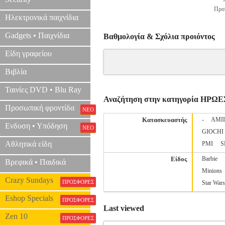
Προτ
Ηλεκτρονικά παιχνίδια
Gadgets • Παιχνίδια
Βαθμολογία & Σχόλια προιόντος
Είδη γραφείου
Βιβλία
Ταινίες DVD • Blu Ray
Αναζήτηση στην κατηγορία ΗΡΩΕ
Προσωπική φροντίδα
ΝΕΟ
Κατασκευαστής
-
AMI
Ενδυση • Υπόδηση
ΝΕΟ
GIOCHI
Αθλητικά είδη
PMI
S
Είδος
Barbie
Βρεφικά • Παιδικά
Minions
Crazy Sundays
ΠΡΟΣΦΟΡΕΣ
Star Wars
Eshop Specials
ΠΡΟΣΦΟΡΕΣ
Last viewed
Zen 10
ΠΡΟΣΦΟΡΕΣ