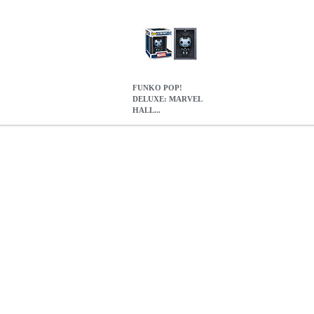
FUNKO POP!
DELUXE: MARVEL
HALL...
LL OF ARMOR: IRON MAN MODEL 11 WAR MACHINE (METT
OP! DELUXE: MARVEL HALL OF ARMOR: IRON MAN MODEL
44.90