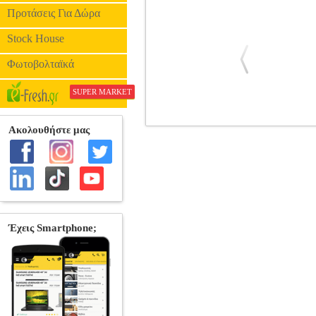
Προτάσεις Για Δώρα
Stock House
Φωτοβολταϊκά
SUPER MARKET
FUNKO POP! DELUXE: MARVEL HA
POP
FUNKO POP
ΗΡΩΕΣ
FUNKO P