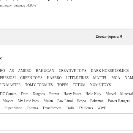
εινόμενη λιανική 54.90 €
Σύνολο ψήφων: 0
Σ
IBO
AS
AΜΙΙΒΟ
BAKUGAN
CREATIVE TOYS
DARK HORSE COMICS
 PREZIOSI
GREEN TOYS
HASBRO
LITTLE TIKES
MATTEL
MGA
NAM
PIN MASTER
TOMY TOOMIES
TOPPS
TOTUM
YUME TOYS
DC Comics
Dora
Dragons
Frozen
Harry Potter
Hello Kitty
Marvel
Minecraf
Movies
My Little Pony
Mulan
Paw Patrol
Peppa
Pokemon
Power Rangers
Super Mario
Thomas
Transformers
Trolls
TV Series
WWE