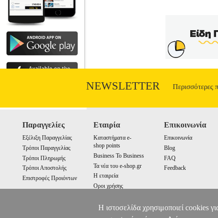
NEWSLETTER
Περισσότερες 
Παραγγελίες
Εταιρία
Επικοινωνία
Εξέλιξη Παραγγελίας
Καταστήματα e-
Επικοινωνία
shop points
Τρόποι Παραγγελίας
Blog
Business To Business
Τρόποι Πληρωμής
FAQ
Τα νέα του e-shop.gr
Τρόποι Αποστολής
Feedback
Η εταιρεία
Επιστροφές Προιόντων
Οροι χρήσης
Cookies
Η ιστοσελίδα χρησιμοποιεί cookies γι