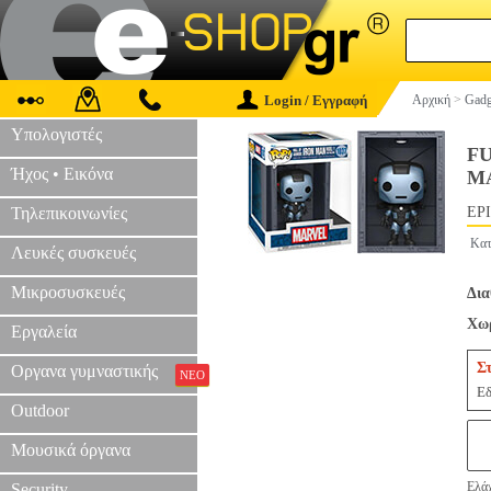
Login / Εγγραφή
Αρχική
>
Gadg
Υπολογιστές
F
Ήχος • Εικόνα
MA
Τηλεπικοινωνίες
EPI
Κατ
Λευκές συσκευές
Μικροσυσκευές
Δια
Χωρ
Εργαλεία
Σ
Οργανα γυμναστικής
ΝΕΟ
Εδ
Outdoor
Μουσικά όργανα
Ελάχ
Security