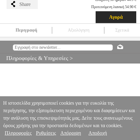
Share
Προτεινόμενη λιανική 54.90 €
Αγορά
Περιγραφή
Αξιολόγηση
Σχετικά
FUNKO POP! DELUXE MARVEL: BEYOND AMAZING -
SINISTER SIX: ELECTRO #1017
EPI.19582
EPI.19582
FUNKO
POP
FUNKO POP
ΗΡΩΕΣ
FUNKO POP! DELUXE MARVEL:
Πληροφορίες & Υπηρεσίες >
BEYOND AMAZING - SINISTER SIX: ELECTRO #1017
44.90
Η ιστοσελίδα χρησιμοποιεί cookies για την ευκολία της
περιήγησης, την εξατομίκευση περιεχομένου και διαφημίσεων και
την ανάλυση της επισκεψιμότητάς μας. Δείτε τους ανανεωμένους
όρους χρήσης για την προστασία δεδομένων και τα cookies.
Πληροφορίες
Ρυθμίσεις
Απόρριψη
Αποδοχή