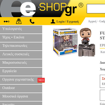
Login / Εγγραφή
Αρχική
>
Gadg
Υπολογιστές
FU
Ήχος • Εικόνα
ST
Τηλεπικοινωνίες
EPI
Κατ
Λευκές συσκευές
Μικροσυσκευές
Δια
Χωρ
Εργαλεία
Σ
Οργανα γυμναστικής
ΝΕΟ
Εδ
Outdoor
Μουσικά όργανα
Ελάχ
Security