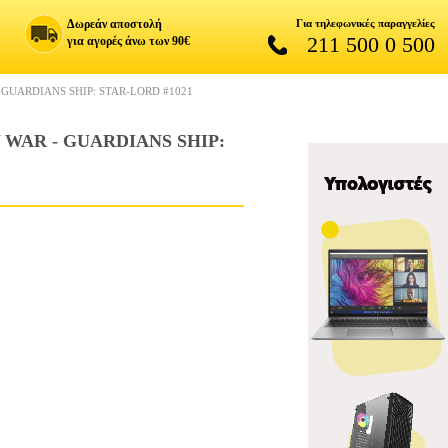
Δωρεάν αποστολή
Για τηλεφωνικές παραγγελίες
211 500 0 500
για αγορές άνω των 90€
GUARDIANS SHIP: STAR-LORD #1021
 WAR - GUARDIANS SHIP: