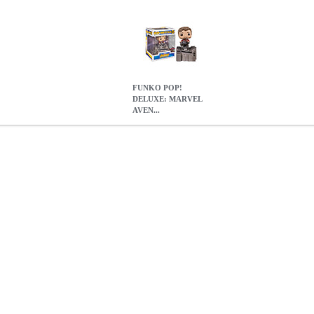
FUNKO POP!
DELUXE: MARVEL
AVEN...
AVENGERS INFINITY WAR - GUARDIANS SHIP: STAR-LORD 
 POP! DELUXE: MARVEL AVENGERS INFINITY WAR - GUAR
44.90