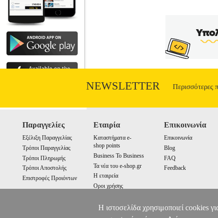
NEWSLETTER
Περισσότερες 
Παραγγελίες
Εταιρία
Επικοινωνία
Εξέλιξη Παραγγελίας
Καταστήματα e-
Επικοινωνία
shop points
Τρόποι Παραγγελίας
Blog
Business To Business
Τρόποι Πληρωμής
FAQ
Τα νέα του e-shop.gr
Τρόποι Αποστολής
Feedback
Η εταιρεία
Επιστροφές Προιόντων
Οροι χρήσης
Cookies
Η ιστοσελίδα χρησιμοποιεί cookies γι