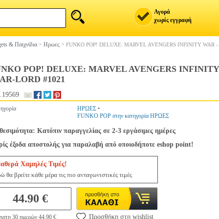
Αγορά
χωρίς εγγραφή
ets & Παιχνίδια
>
Ηρωες
>
FUNKO POP! DELUXE: MARVEL AVENGERS INFINITY WAR - 
NKO POP! DELUXE: MARVEL AVENGERS INFINITY
AR-LORD #1021
.19569
ηγορία
ΗΡΩΕΣ
•
FUNKO POP στην κατηγορία ΗΡΩΕΣ
θεσιμότητα: Κατόπιν παραγγελίας σε 2-3 εργάσιμες ημέρες
ίς έξοδα αποστολής για παραλαβή από οποιοδήποτε eshop point!
ταθερά Χαμηλές Τιμές!
ώ θα βρείτε κάθε μέρα τις πιο ανταγωνιστικές τιμές
44.90 €
Προσθήκη στη wishlist
ιστη 30 ημερών 44.90 €