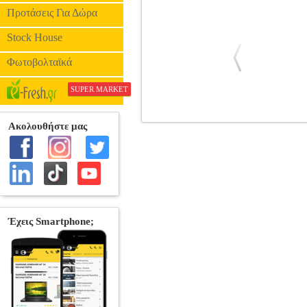
Προτάσεις Για Δώρα
Stock House
Φωτοβολταϊκά
SUPER MARKET
FUNKO POP! DELUXE: MARVEL 
FUNKO POP
ΗΡΩΕΣ
FUNKO