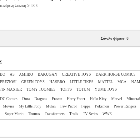
εινόμενη λιανική 54.90 €
Σύνολο ψήφων: 0
Σ
IBO
AS
AΜΙΙΒΟ
BAKUGAN
CREATIVE TOYS
DARK HORSE COMICS
 PREZIOSI
GREEN TOYS
HASBRO
LITTLE TIKES
MATTEL
MGA
NAM
PIN MASTER
TOMY TOOMIES
TOPPS
TOTUM
YUME TOYS
DC Comics
Dora
Dragons
Frozen
Harry Potter
Hello Kitty
Marvel
Minecraf
Movies
My Little Pony
Mulan
Paw Patrol
Peppa
Pokemon
Power Rangers
Super Mario
Thomas
Transformers
Trolls
TV Series
WWE