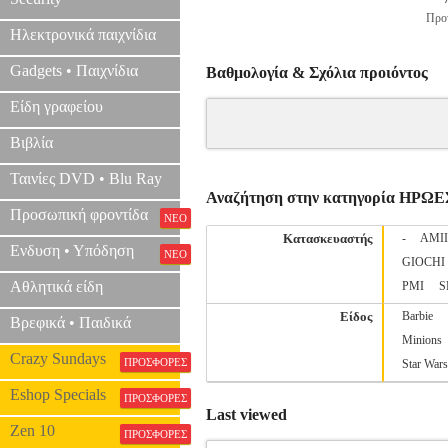
Προτ
Ηλεκτρονικά παιχνίδια
Gadgets • Παιχνίδια
Βαθμολογία & Σχόλια προιόντος
Είδη γραφείου
Βιβλία
Ταινίες DVD • Blu Ray
Αναζήτηση στην κατηγορία ΗΡΩΕ
Προσωπική φροντίδα
ΝΕΟ
Κατασκευαστής
-
AMI
Ενδυση • Υπόδηση
ΝΕΟ
GIOCHI
Αθλητικά είδη
PMI
S
Είδος
Barbie
Βρεφικά • Παιδικά
Minions
Crazy Sundays
ΠΡΟΣΦΟΡΕΣ
Star Wars
Eshop Specials
ΠΡΟΣΦΟΡΕΣ
Last viewed
Zen 10
ΠΡΟΣΦΟΡΕΣ