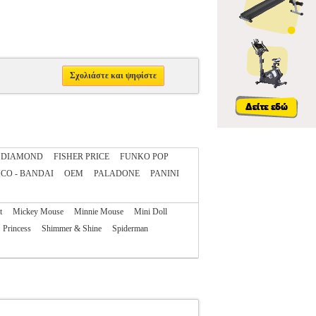
Σχολιάστε και ψηφίστε
DIAMOND
FISHER PRICE
FUNKO POP
CO - BANDAI
OEM
PALADONE
PANINI
t
Mickey Mouse
Minnie Mouse
Mini Doll
Princess
Shimmer & Shine
Spiderman