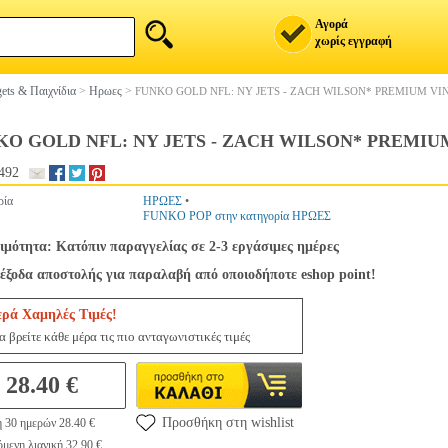
Αγορά
χωρίς εγγραφή
ets & Παιχνίδια
>
Ηρωες
>
FUNKO GOLD NFL: NY JETS - ZACH WILSON* PREMIUM VIN
O GOLD NFL: NY JETS - ZACH WILSON* PREMIUM
492
ρία
ΗΡΩΕΣ
•
FUNKO POP στην κατηγορία ΗΡΩΕΣ
ιμότητα: Κατόπιν παραγγελίας σε 2-3 εργάσιμες ημέρες
έξοδα αποστολής για παραλαβή από οποιοδήποτε eshop point!
ερά Χαμηλές Τιμές!
 βρείτε κάθε μέρα τις πιο ανταγωνιστικές τιμές
28.40 €
Προσθήκη στη wishlist
η 30 ημερών 28.40 €
μενη λιανική 32.90 €