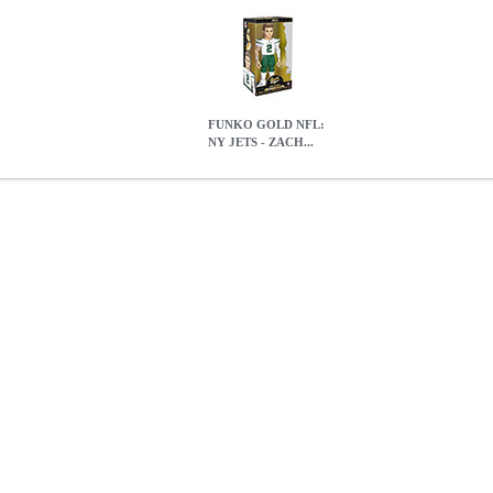
FUNKO GOLD NFL:
NY JETS - ZACH...
H WILSON* PREMIUM VINYL FIGURE (12)
EPI.19492
EPI.1949
OLD NFL: NY JETS - ZACH WILSON* PREMIUM VINYL FIGUR
28.40