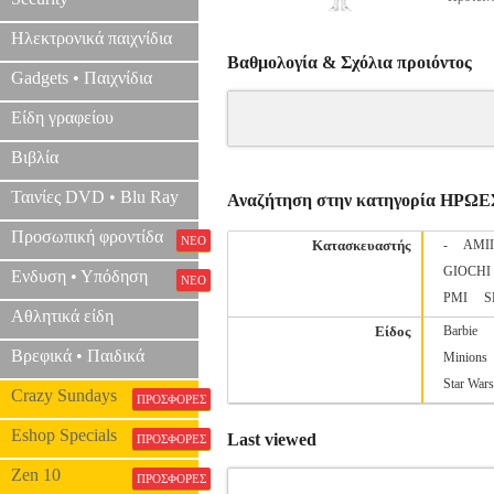
Ηλεκτρονικά παιχνίδια
Βαθμολογία & Σχόλια προιόντος
Gadgets • Παιχνίδια
Είδη γραφείου
Βιβλία
Ταινίες DVD • Blu Ray
Αναζήτηση στην κατηγορία ΗΡΩΕ
Προσωπική φροντίδα
ΝΕΟ
Κατασκευαστής
-
AMI
GIOCHI
Ενδυση • Υπόδηση
ΝΕΟ
PMI
S
Αθλητικά είδη
Είδος
Barbie
Βρεφικά • Παιδικά
Minions
Star Wars
Crazy Sundays
ΠΡΟΣΦΟΡΕΣ
Eshop Specials
Last viewed
ΠΡΟΣΦΟΡΕΣ
Zen 10
ΠΡΟΣΦΟΡΕΣ