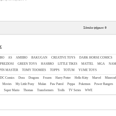
Σύνολο ψήφων: 0
Σ
IBO
AS
AΜΙΙΒΟ
BAKUGAN
CREATIVE TOYS
DARK HORSE COMICS
 PREZIOSI
GREEN TOYS
HASBRO
LITTLE TIKES
MATTEL
MGA
NAM
PIN MASTER
TOMY TOOMIES
TOPPS
TOTUM
YUME TOYS
DC Comics
Dora
Dragons
Frozen
Harry Potter
Hello Kitty
Marvel
Minecraf
Movies
My Little Pony
Mulan
Paw Patrol
Peppa
Pokemon
Power Rangers
Super Mario
Thomas
Transformers
Trolls
TV Series
WWE