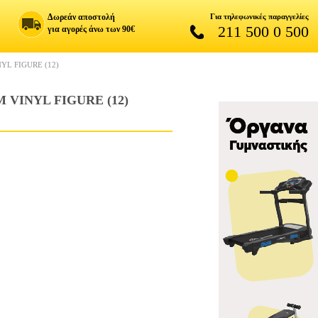
Δωρεάν αποστολή
Για τηλεφωνικές παραγγελίες
211 500 0 500
για αγορές άνω των 90€
YL FIGURE (12)
 VINYL FIGURE (12)