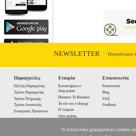
NEWSLETTER
Περισσότερες 
Παραγγελίες
Εταιρία
Επικοινωνία
Εξέλιξη Παραγγελίας
Καταστήματα e-
Επικοινωνία
shop points
Τρόποι Παραγγελίας
Blog
Business To Business
Τρόποι Πληρωμής
FAQ
Τα νέα του e-shop.gr
Τρόποι Αποστολής
Feedback
Η εταιρεία
Επιστροφές Προιόντων
Οροι χρήσης
Cookies
Η ιστοσελίδα χρησιμοποιεί cookies γι