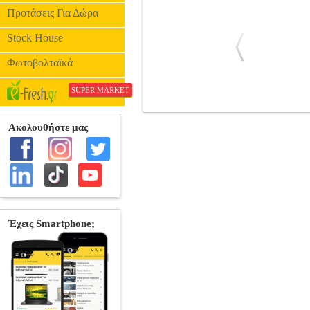
Προτάσεις Για Δώρα
Stock House
Φωτοβολταϊκά
SUPER MARKET
FUNKO GOLD NFL: NY JETS - ZAC
G