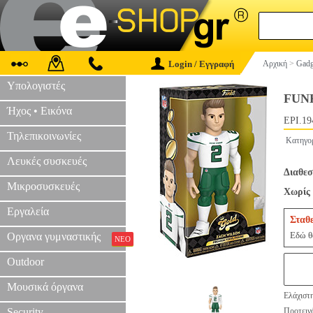
Login / Εγγραφή
Αρχική
>
Gadg
Υπολογιστές
FUNK
Ήχος • Εικόνα
EPI.19
Τηλεπικοινωνίες
Κατηγο
Λευκές συσκευές
Διαθεσ
Μικροσυσκευές
Χωρίς 
Εργαλεία
Σταθ
Εδώ θα
Οργανα γυμναστικής
ΝΕΟ
Outdoor
Μουσικά όργανα
Ελάχιστ
Security
Προτεινό