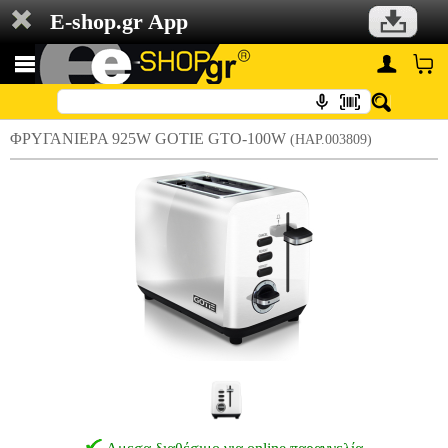
E-shop.gr App
ΦΡΥΓΑΝΙΕΡΑ 925W GOTIE GTO-100W
(HAP.003809)