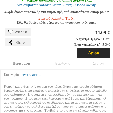
Αμεσα διαθέσιμο για online παραγγελία
Διαθεσιμότητα καταστημάτων Αθήνας - Θεσσαλονίκης
Χωρίς έξοδα αποστολής για παραλαβή από οποιοδήποτε eshop point!
Σταθερά Χαμηλές Τιμές!
Εδώ θα βρείτε κάθε μέρα τις πιο ανταγωνιστικές τιμές
34.09 €
Wishlist
Ελάχιστη 30 ημερών 34.09 €
Share
Προτεινόμενη λιανική 45.00 €
Αγορά
Περιγραφή
Αξιολόγηση
Σχετικά
Κατηγορία:
ΦΡΥΓΑΝΙΕΡΕΣ
Κομψή και ανθεκτική, ισχυρή τοστιέρα. Χάρη στην ευρεία ρύθμιση
θερμοκρασίας επτά επιπέδων, μπορείτε να επιλέξετε το σωστό επίπεδο
φρυγανίσματος. Η συσκευή είναι εφοδιασμένη με μια επέκταση για
τοστ ψωμιού. Η τοστιέρα έχει λειτουργία απόψυξης και θέρμανσης. Ο
ασυνήθιστος, εκλεπτυσμένος σχεδιασμός και τα ασυνήθιστα χρώματα
σάς επιτρέπουν να επιλέξετε μια έκδοση που θα ταιριάζει απόλυτα στο
οικοσύστημα της κουζίνας. Τραβήξτε το δίσκο για εύκολο καθάρισμα.