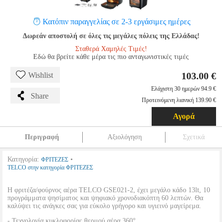
Κατόπιν παραγγελίας σε 2-3 εργάσιμες ημέρες
Δωρεάν αποστολή σε όλες τις μεγάλες πόλεις της Ελλάδας!
Σταθερά Χαμηλές Τιμές!
Εδώ θα βρείτε κάθε μέρα τις πιο ανταγωνιστικές τιμές
103.00 €
Wishlist
Ελάχιστη 30 ημερών 94.9 €
Share
Προτεινόμενη λιανική 139.90 €
Αγορά
Περιγραφή
Αξιολόγηση
Σχετικά
Κατηγορία:
•
ΦΡΙΤΕΖΕΣ
TELCO στην κατηγορία ΦΡΙΤΕΖΕΣ
Η φριτέζα/φούρνος αέρα TELCO GSE021-2, έχει μεγάλο κάδο 13lt, 10
προγράμματα ψησίματος και ψηφιακό χρονοδιακόπτη 60 λεπτών. Θα
καλύψει τις ανάγκες σας για εύκολο γρήγορο και υγιεινό μαγείρεμα.
- Τεχνολογία κυκλοφορίας θερμού αέρα 360°.