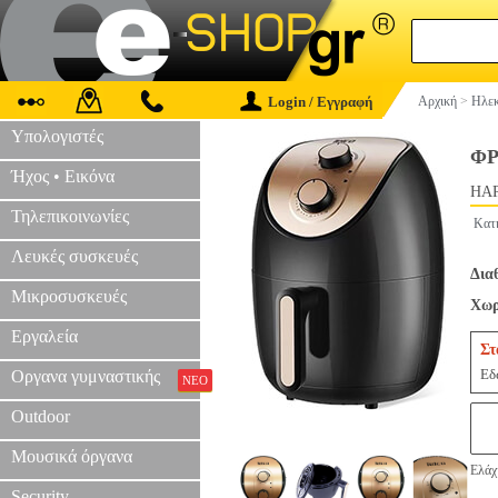
Login / Εγγραφή
Αρχική
>
Ηλεκ
Υπολογιστές
ΦΡ
Ήχος • Εικόνα
HAP
Τηλεπικοινωνίες
Κατ
Λευκές συσκευές
Δια
Μικροσυσκευές
Χωρ
Εργαλεία
Στ
Εδ
Οργανα γυμναστικής
ΝΕΟ
Outdoor
Μουσικά όργανα
Ελάχ
Security