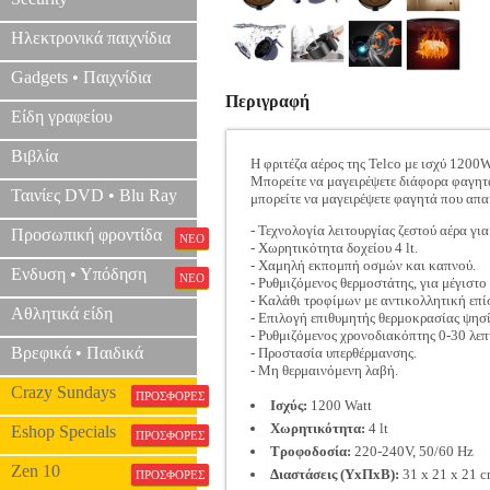
Ηλεκτρονικά παιχνίδια
Gadgets • Παιχνίδια
Περιγραφή
Είδη γραφείου
Βιβλία
Η φριτέζα αέρος της Telco με ισχύ 1200W 
Μπορείτε να μαγειρέψετε διάφορα φαγητ
Ταινίες DVD • Blu Ray
μπορείτε να μαγειρέψετε φαγητά που απα
- Τεχνολογία λειτουργίας ζεστού αέρα για
Προσωπική φροντίδα
ΝΕΟ
- Χωρητικότητα δοχείου 4 lt.
- Χαμηλή εκπομπή οσμών και καπνού.
Ενδυση • Υπόδηση
ΝΕΟ
- Ρυθμιζόμενος θερμοστάτης, για μέγιστο
- Καλάθι τροφίμων με αντικολλητική επ
Αθλητικά είδη
- Επιλογή επιθυμητής θερμοκρασίας ψησ
- Ρυθμιζόμενος χρονοδιακόπτης 0-30 λεπ
Βρεφικά • Παιδικά
- Προστασία υπερθέρμανσης.
- Μη θερμαινόμενη λαβή.
Crazy Sundays
ΠΡΟΣΦΟΡΕΣ
Ισχύς:
1200 Watt
Χωρητικότητα:
4 lt
Eshop Specials
ΠΡΟΣΦΟΡΕΣ
Τροφοδοσία:
220-240V, 50/60 Hz
Zen 10
Διαστάσεις (ΥxΠxΒ):
31 x 21 x 21 
ΠΡΟΣΦΟΡΕΣ