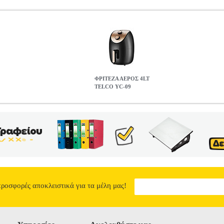
ΦΡΙΤΕΖΑ ΑΕΡΟΣ 4LT
TELCO YC-09
HAP.225830
HAP.225830
TELCO
TELCO
ΦΡΙΤΕΖΕΣ
Κατηγορία: 
W και κάδο 4 λίτρα, είναι μια ιδανική λύση για να μαγειρεύετε πιο υγ
φορα φαγητά όπως κοτόπουλο ή λαχανικά. Διαθέτει αποσπώμενο κάδο γ
ετε φαγητά που απαιτούν διαφορετικές θερμοκρασίες ψησίματος. - Τεχ
δοχείου 4 lt. - Χαμηλή εκπομπή οσμών και καπνού. - Ρυθμιζόμενος θερ
τρωση. - Επιλογή επιθυμητής θερμοκρασίας ψησίματος 80°C - 200°C. 
μενη λαβή. • Ισχύς: 1200 Watt • Χωρητικότητα: 4 lt • Τροφοδοσία: 
1 cm • Εγγύηση: 2 χρόνια. DOA 7 ημερών
ΦΡΙΤΕΖΑ ΑΕΡΟΣ 4LT T
54.90
προσφορές αποκλειστικά για τα μέλη μας!
6
1
1