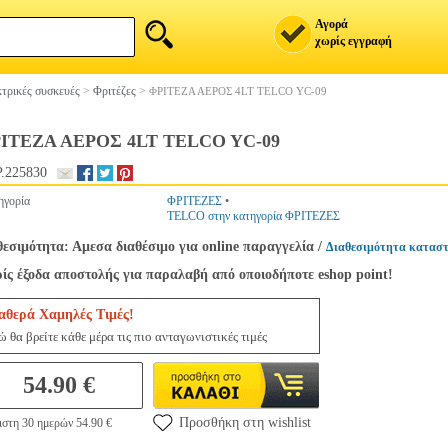
Αγορά
χωρίς εγγραφή
τρικές συσκευές
>
Φριτέζες
>
ΦΡΙΤΕΖΑ ΑΕΡΟΣ 4LT TELCO YC-09
ΙΤΕΖΑ ΑΕΡΟΣ 4LT TELCO YC-09
.225830
ηγορία
ΦΡΙΤΕΖΕΣ
•
TELCO στην κατηγορία ΦΡΙΤΕΖΕΣ
θεσιμότητα: Αμεσα διαθέσιμο για online παραγγελία
/
Διαθεσιμότητα καταστ
ίς έξοδα αποστολής για παραλαβή από οποιοδήποτε eshop point!
αθερά Χαμηλές Τιμές!
ώ θα βρείτε κάθε μέρα τις πιο ανταγωνιστικές τιμές
54.90 €
Προσθήκη στη wishlist
ιστη 30 ημερών 54.90 €