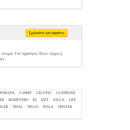
Σχολιάστε και ψηφίστε
 έτοιμα. Για τηγανητές θέλει τέρμα η
ay).
BOMANN
CAMRY
CECOTEC
CLATRONIC
ER
HOMEVERO
IQ
IZZY
JOCCA
LIFE
NGER
TEFAL
TELCO
TESLA
TRISTAR