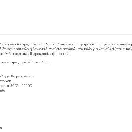
και κάδο 4 λίτρα, είναι μια ιδανική λύση για να μαγειρεύετε πιο υγιεινά και οικονομ
ά όπως κοτόπουλο ή λαχανικά. Διαθέτει αποσπώμενο κάδο για να καθαρίζεται ευκολ
ιτούν διαφορετικές θερμοκρασίες ψησίματος.
 τηγάνισμα χωρίς λάδι και λίπος.
 έλεγχο θερμοκρασίας.
ίστρωση.
ίματος 80°C - 200°C.
τών.
cm