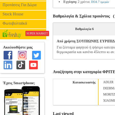
Εγγύηση:
2 χρόνια.
DOA 7 ημερών
Προτάσεις Για Δώρα
Stock House
Βαθμολογία & Σχόλια προιόντος (1
Φωτοβολταϊκά
Βαθμολογία 6
SUPER MARKET
Από χρήστη ΣΟΥΠΙΩΝΗΣ ΕΥΡΙΠΙΔΗΣ 
Για ζέσταμα φαγητού ή ψήσιμο κατεψυγμ
θερμοκρασία και κανένα 45λεπτο κι αν..
Αναζήτηση στην κατηγορία ΦΡΙ
Κατασκευαστής
ADLER
DEERM
MORITZ
XIAOMI
Last viewed