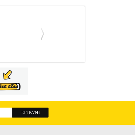
ΦΡΙΤΕΖΕΣ •TELCO στην κατηγορία ΦΡΙΤΕΖΕΣ
ιεινά και οικονομικά σε σχέση με τις κλασικές
ια να καθαρίζεται ευκολότερα και ρυθμιζόμενο
νολογία λειτουργίας ζεστού αέρα για τηγάνισμα
μοστάτης, για μέγιστο έλεγχο θερμοκρασίας. -
- Ρυθμιζόμενος χρονοδιακόπτης 0-30 λεπτών. -
220-240V, 50/60 Hz • Διαστάσεις (ΥxΠxΒ): 31 x
ELCO YC-09