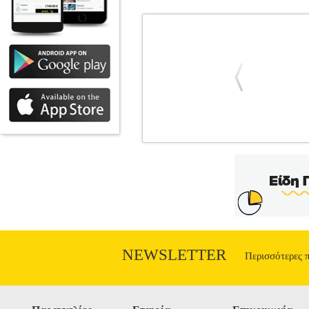
ΦΡΙΤΕΖΑ ΑΕΡΟΣ 4LT TELCO YC-09
Η φριτέζα αέρος της Telco με ισχύ 1200
φριτέζες. Μπορείτε να μαγειρέψετε διά
θερμοστάτη για να μπορείτε να μαγειρέψ
χωρίς λάδι και λίπος. - Χωρητικότητα 
Καλάθι τροφίμων με αντικολλητική επίσ
Προστασία υπερθέρμανσης. - Μη θερμαινό
21 x 2
NEWSLETTER
Περισσότερες 