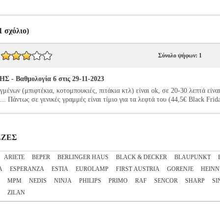
 σχόλιο)
Σύνολο ψήφων: 1
- Βαθμολογία 6 στις 29-11-2023
ένων (μπιφτέκια, κοτομπουκιές, πιτάκια κτλ) είναι ok, σε 20-30 λεπτά είναι
.. Πάντως σε γενικές γραμμές είναι τίμιο για τα λεφτά του (44,5€ Black Frid
ΤΕΖΕΣ
ARIETE
BEPER
BERLINGER HAUS
BLACK & DECKER
BLAUPUNKT
A
ESPERANZA
ESTIA
EUROLAMP
FIRST AUSTRIA
GORENJE
HEINN
MPM
NEDIS
NINJA
PHILIPS
PRIMO
RAF
SENCOR
SHARP
SI
ZILAN