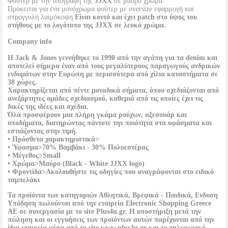
Φούτερ με την υπογραφή της
JJXX
σε μαύρο χρώμα.
Πρόκειται για ένα μονόχρωμο φούτερ με oversize εφαρμογή και
στρογγυλή λαιμόκοψη.
Είναι κοντό και έχει patch στο ύψος του
στήθους με το λογότυπο της
JJXX
σε λευκό χρώμα.
Company info
Η
Jack & Jones
γεννήθηκε το 1990 από την αγάπη για τα denim και
αποτελεί σήμερα έναν από τους μεγαλύτερους παραγωγούς ανδρικών
ενδυμάτων στην Ευρώπη με περισσότερα από χίλια καταστήματα σε
38 χώρες.
Χαρακτηρίζεται από πέντε μοναδικά σήματα, όπου σχεδιάζονται από
ανεξάρτητες ομάδες σχεδιασμού, καθεμιά από τις οποίες έχει τις
δικές της ιδέες και σχέδια.
Όλα προσφέρουν μια πλήρη γκάμα ρούχων, αξεσουάρ και
υποδήματα, διατηρώντας πάντοτε την ποιότητα στα υφάσματα και
εστιάζοντας στην τιμή.
• Πρόσθετα χαρακτηριστικά>
• Ύφασμα>70% Βαμβάκι - 30% Πολυεστέρας
• Μέγεθος>Small
• Χρώμα>Μαύρο (Black - White JJXX logo)
• Φροντίδα>Ακολουθήστε τις οδηγίες που αναγράφονται στο ειδικό
ταμπελάκι
Τα προϊόντα των κατηγοριών
Αθλητικά, Βρεφικά - Παιδικά, Ενδυση
Υπόδηση
πωλούνται από την εταιρεία
Electronic Shopping Greece
ΑΕ
σε συνεργασία με το site
Plus4u.gr
. Η υποστήριξη μετά την
πώληση και οι εγγυήσεις των προϊόντων αυτών παρέχονται από την
ίδια εταιρεία μέσα από το site www.plus4u.gr και το τηλεφωνικό