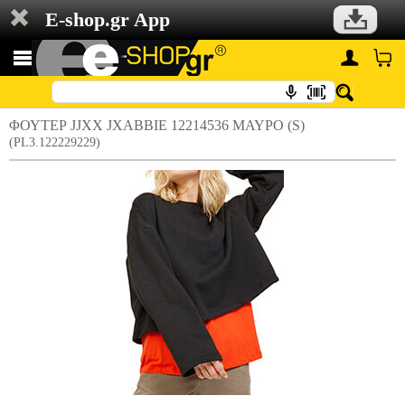
E-shop.gr App
ΦΟΥΤΕΡ JJXX JXABBIE 12214536 ΜΑΥΡΟ (S)
(PL3.122229229)