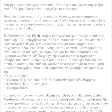
Στη μέση έχει λάστιχο για να εφαρμόζει τέλεια και εσωτερική φόδρα
απο 100% βαμβάκι για να μη φεγγίζει το εσώρουχο!
Πολύ χαριτωμένο κομμάτι σε ρομαντικό ύφος, άνετη γραμμη και
εξαιρετική ποιότητα! Συνδυάστε το με λευκό top για ενα πιο nude look,
ή φορέστε το με top έντονου χρώματος και τα αγαπημένα σας sneakers
για πιο funky διαθεση!!
Η
Abercrombie & Fitch
, ανήκει στα γνωστότερα lifestyle brands της
Αμερικής! Δημιουργήθηκε το 1892 και έκτοτε αποτελεί ένα από τα πιο
αγαπημένα brands ρούχων και accessories για τους λάτρεις της
σύγχρονης μόδας, του urban living και του lifestyle! Οι γραμμές της
είναι απλές και καθαρές, οι εφαρμογές άνετες και η ποιότητα των
υφασμάτων εξαιρετική! Τα ρούχα της είναι ιδιαίτερα αγαπητά σε
αθλητές και επώνυμα πρόσωπα ανά τον κόσμο! Φοβερά διαδεδομένο
brand με φανατικούς οπαδούς και ιδιαίτερα γνωστό για τα πανέμορφα
μοντέλα που χρησιμοποιεί στις καμπάνιες προώθησης των προϊόντων
της!
• Χρώμα>Λευκό
• Ύφασμα>50% Βαμβάκι, 50% Βισκόζη (Φόδρα 100% Βαμβάκι)
• Φροντίδα>Πλύσιμο στο χέρι
• Ύφασμα>Small
Τα προϊόντα των κατηγοριών
Αθλητικά, Βρεφικά - Παιδικά, Ενδυση
Υπόδηση
πωλούνται από την εταιρεία
Electronic Shopping Greece ΑΕ
σε συνεργασία με το site
Plus4u.gr
. Η υποστήριξη μετά την πώληση και
οι εγγυήσεις των προϊόντων αυτών παρέχονται από την ίδια εταιρεία
μέσα από το site www.plus4u.gr και το τηλεφωνικό κέντρο 211 2000