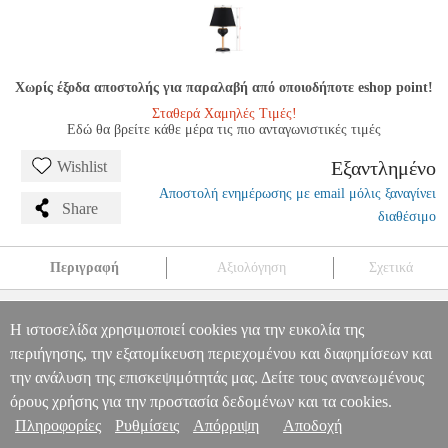
Χωρίς έξοδα αποστολής για παραλαβή από οποιοδήποτε eshop point!
Σταθερά Χαμηλές Τιμές!
Εδώ θα βρείτε κάθε μέρα τις πιο ανταγωνιστικές τιμές
Εξαντλημένο
Wishlist
Αποστολή ενημέρωσης με email μόλις ξαναγίνει
Share
διαθέσιμο
Περιγραφή
Αξιολόγηση
Σχετικά
ΦΩΤΙΣΤΙΚΟ ΕΠΙΤΡΑΠΕΖΙΟ ΧΡΥΣΟ ΜΑΥΡΟ ΗΜ7669.01
Φ20X50Y ΕΚ.
PER.236243
PER.236243
ΑΦΟΙ ΑΓΓΕΛΟΠΟΥΛΟΙ
Η ιστοσελίδα χρησιμοποιεί cookies για την ευκολία της
ΑΦΟΙ ΑΓΓΕΛΟΠΟΥΛΟΙ
ΛΑΜΠΕΣ ΓΡΑΦΕΙΟΥ
ΦΩΤΙΣΤΙΚΟ
περιήγησης, την εξατομίκευση περιεχομένου και διαφημίσεων και
Πληροφορίες & Υπηρεσίες >
ΕΠΙΤΡΑΠΕΖΙΟ ΧΡΥΣΟ ΜΑΥΡΟ ΗΜ7669.01 Φ20X50Y ΕΚ.
την ανάλυση της επισκεψιμότητάς μας. Δείτε τους ανανεωμένους
0
όρους χρήσης για την προστασία δεδομένων και τα cookies.
Πληροφορίες
Ρυθμίσεις
Απόρριψη
Αποδοχή