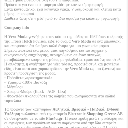
γεωμετρικό μοτίβο σε όλη του την επιφάνεια.
Πρόκειται για ένα maxi φόρεμα-shirt με κανονική εφαρμογή.
Είναι κοντομάνικο, έχει κανονικό γιακά, V λαιμόκοψη και κλείνει κατά
μήκος με κουμπιά.
Διαθέτει ζώνη στην μέση από το ίδιο ύφασμα για καλύτερη εφαρμογή.
Company info
Η
Vero Moda
γεννήθηκε στον κόσμο της μόδας το 1987 όταν ο ιδρυτής
της Troels Holch Povlsen, είδε το όνομα
Vero Moda
σε ένα μπλουζάκι
και αποφάσισε ότι θα ήταν καλό όνομα για μια γυναικεία μάρκα.
Σήμερα αποτελεί ένα μέρος μιας παγκόσμιας και επιτυχημένης
οικογενειακής επιχείρησης, περιηγούμενη σε έναν συνεχώς
μεταβαλλόμενο κόσμο της μόδας με φιλοδοξία, εμπιστοσύνη και στυλ.
Η απλότητα, η αναζήτηση για νέες τάσεις, προσιτά στυλ και μοντέρνα
είδη, είναι αυτά που χαρακτηρίζουν την
Vero Moda
ως μια ζωντανή και
προσιτή προσέγγιση της μόδας.
• Πρόσθετα χαρακτηριστικά>
• Ύφασμα>100% Βισκόζη
• Μέγεθος>
• Χρώμα>Μαύρο (Black - AOP: Liza)
• Φροντίδα>Ακολουθήστε τις οδηγίες που αναγράφονται στο ειδικό
ταμπελάκι
Τα προϊόντα των κατηγοριών
Αθλητικά, Βρεφικά - Παιδικά, Ενδυση
Υπόδηση
πωλούνται από την εταιρεία
Electronic Shopping Greece ΑΕ
σε συνεργασία με το site
Plus4u.gr
. Η υποστήριξη μετά την πώληση και
οι εγγυήσεις των προϊόντων αυτών παρέχονται από την ίδια εταιρεία
μέσα από το site www.plus4u.gr και το τηλεφωνικό κέντρο 211 2000