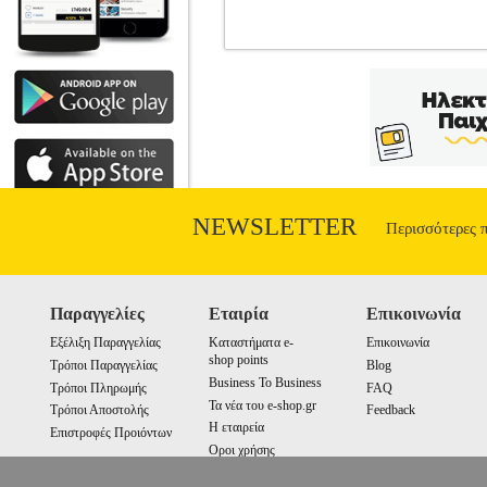
ΦΟΡΕΜΑ JLO MINI ΡΙΓΕ ΚΙΤΡΙ
ΠΡΟΣΦΟΡΕΣ-ΓΥΝΑΙΚΑ-ΦΟΡΕΜΑΤΑ •
φόρεμα που φοριέται και σαν μπλούζα.
γκαρνταρόμπα σας με διαχρονικά ρούχα 
πλάτη• Σχέδιο στο μπροστινό μέρος 
spandex• Φροντίδα>• Πλύσιμο στο χέρι 
Shopping Greece ΑΕ σε συνεργασία με 
εταιρεία μέσα από το site www.plus4u.g
shop.gr και να τα παραλάβετε μαζί ώστ
NEWSLETTER
Περισσότερες 
αποστολή
Παραγγελίες
Εταιρία
Επικοινωνία
Εξέλιξη Παραγγελίας
Καταστήματα e-
Επικοινωνία
shop points
Τρόποι Παραγγελίας
Blog
Business To Business
Τρόποι Πληρωμής
FAQ
Τα νέα του e-shop.gr
Τρόποι Αποστολής
Feedback
Η εταιρεία
Επιστροφές Προιόντων
Οροι χρήσης
Cookies