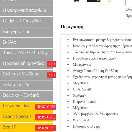
Ελάχ
Ηλεκτρονικά παιχνίδια
Προτ
Gadgets • Παιχνίδια
Περιγραφή
Είδη γραφείου
Εντυπωσιάστε με την ξεχωριστό αυτό
Βιβλία
Ιδανικό για όλες τις ώρες της ημέρας
Τονίστε τη θηλυκότητά σας και ανανε
Ταινίες DVD • Blu Ray
Πρόσθετα χαρακτηριστικά>
Προσωπική φροντίδα
Με τιράντες
ΝΕΟ
Ανοιχτή λαιμόκοψη & πλάτη
Ενδυση • Υπόδηση
ΝΕΟ
Σχέδιο στο μπροστινό μέρος σε μαύ
Μέγεθος>
Αθλητικά είδη
USA: Small
Βρεφικά • Παιδικά
Χρώμα>
Κίτρινο - καφέ
Crazy Sundays
ΠΡΟΣΦΟΡΕΣ
Μέγεθος>
95% βαμβάκι & 5% spandex
Eshop Specials
ΠΡΟΣΦΟΡΕΣ
Φροντίδα>
Πλύσιμο στο χέρι
Zen 10
ΠΡΟΣΦΟΡΕΣ