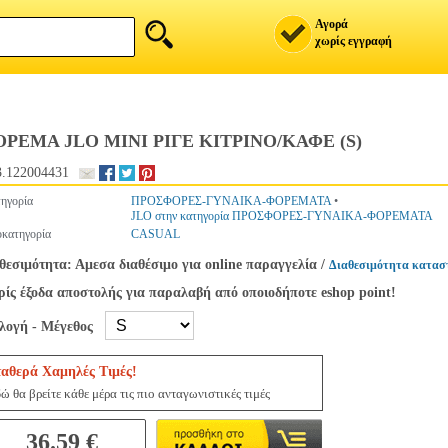
Αγορά
χωρίς εγγραφή
ΡΕΜΑ JLO MINI ΡΙΓΕ ΚΙΤΡΙΝΟ/ΚΑΦΕ (S)
.122004431
ηγορία
ΠΡΟΣΦΟΡΕΣ-ΓΥΝΑΙΚΑ-ΦΟΡΕΜΑΤΑ
•
JLO στην κατηγορία ΠΡΟΣΦΟΡΕΣ-ΓΥΝΑΙΚΑ-ΦΟΡΕΜΑΤΑ
κατηγορία
CASUAL
θεσιμότητα: Αμεσα διαθέσιμο για online παραγγελία
/
Διαθεσιμότητα κατασ
ίς έξοδα αποστολής για παραλαβή από οποιοδήποτε eshop point!
ιλογή - Μέγεθος
ταθερά Χαμηλές Τιμές!
ώ θα βρείτε κάθε μέρα τις πιο ανταγωνιστικές τιμές
36.59 €