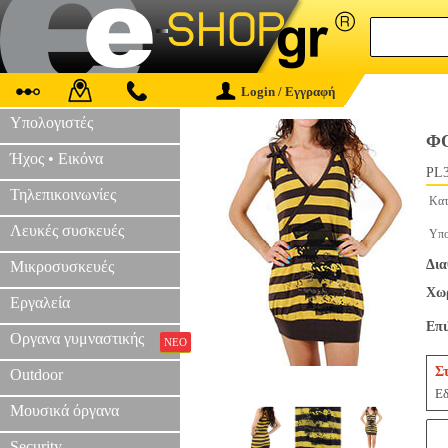
Login / Εγγραφή
Υπολογιστές
ΦΟ
Ήχος • Εικόνα
PL3
Τηλεπικοινωνίες
Κατ
Λευκές συσκευές
Υπο
Δια
Μικροσυσκευές
Χωρ
Εργαλεία
Επ
Οργανα γυμναστικής
ΝΕΟ
Σ
Outdoor
Εδ
Μουσικά όργανα
Security