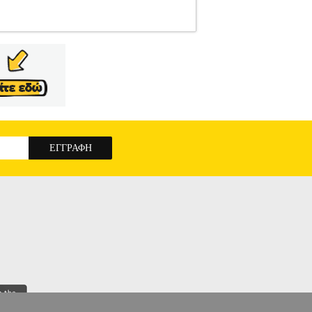
ΕΣ-ΓΥΝΑΙΚΑ-ΦΟΡΕΜΑΤΑ
Κατηγορία:
σιάστε με την ξεχωριστό αυτό κοντό
ονίστε τη θηλυκότητά σας και ανανεώστε την
τηριστικά>• Με τιράντες• Ανοιχτή λαιμόκοψη &
τρινο - καφέ• Μέγεθος>• 95% βαμβάκι & 5%
πόδηση πωλούνται από την εταιρεία Electronic
των προϊόντων αυτών παρέχονται από την ίδια
 προϊόντα αυτά με τα υπόλοιπα προϊόντα του e-
πό οποιοδήποτε eshop point με μηδενικά έξοδα
ΙΝΟ/ΚΑΦΕ (S)