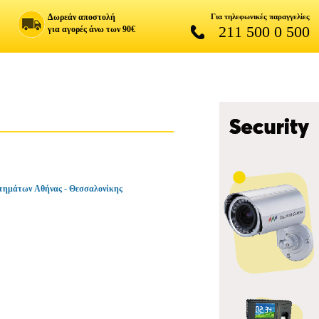
Δωρεάν αποστολή
Για τηλεφωνικές παραγγελίες
211 500 0 500
για αγορές άνω των 90€
τημάτων Αθήνας - Θεσσαλονίκης