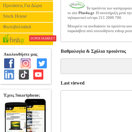
Προτάσεις Για Δώρα
Τα προϊόντα των κατηγοριώ
το site
Plus4u.gr
. Η υποστήριξη μετά τη
Stock House
τηλεφωνικό κέντρο 211 2000 700.
Μπορείτε να συνδυάσετε τα προϊόντα αυτ
Φωτοβολταϊκά
παραλάβετε από οποιοδήποτε eshop poin
SUPER MARKET
Βαθμολογία & Σχόλια προιόντος
Last viewed