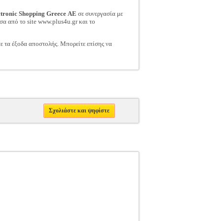
ctronic Shopping Greece ΑΕ
σε συνεργασία με
σα από το site www.plus4u.gr και το
τε τα έξοδα αποστολής. Μπορείτε επίσης να
Σχολιάστε και ψηφίστε