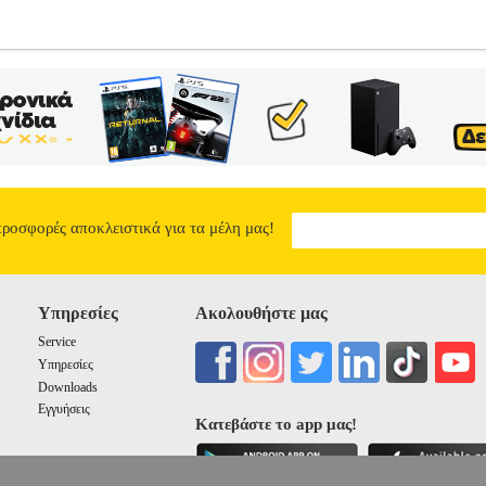
ΝΟ/ΚΑΦΕ (S)
PL3.122004431
PL3.122004431
JLO
JLO
ΠΡΟΣΦΟΡ
JLO στην κατηγορία ΠΡΟΣΦΟΡΕΣ-ΓΥΝΑΙΚΑ-ΦΟΡΕΜΑΤΑ • Εντυπω
• Ιδανικό για όλες τις ώρες της ημέρας σας με την υπογραφή JLO.• Τ
που συνδυάζονται ιδανικά με όλα σας τα αξεσουάρ.• Πρόσθετα χαρακ
σε μαύρη & χρυσαφί απόχρωση• Μέγεθος>• USA: Small• Χρώμα>• Κί
Τα προϊόντα των κατηγοριών Αθλητικά, Βρεφικά - Παιδικά, Ενδυση Υ
το site Plus4u.gr. Η υποστήριξη μετά την πώληση και οι εγγυήσεις 
r και το τηλεφωνικό κέντρο 211 2000 700. Μπορείτε να συνδυάσετε τα
ε να μειώσετε τα έξοδα αποστολής. Μπορείτε επίσης να παραλάβετε α
προσφορές αποκλειστικά για τα μέλη μας!
ς ανεξαρτήτως ύψους παραγγελίας!
ΦΟΡΕΜΑ JLO MINI ΡΙΓΕ ΚΙΤΡ
36.59
Υπηρεσίες
Ακολουθήστε μας
Service
Υπηρεσίες
Downloads
Εγγυήσεις
Κατεβάστε το app μας!