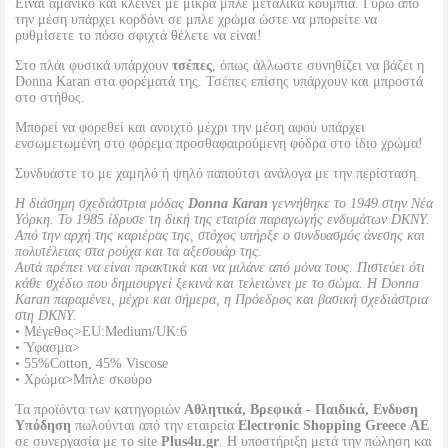
Είναι αμάνικο και κλείνει με μικρά μπλε μεταλικά κουμπιά. Γύρω από
την μέση υπάρχει κορδόνι σε μπλε χρώμα ώστε να μπορείτε να
ρυθμίσετε το πόσο σφιχτά θέλετε να είναι!
Στο πλάι φυσικά υπάρχουν
τσέπες
, όπως άλλωστε συνηθίζει να βάζει η
Donna Karan στα φορέματά της. Τσέπες επίσης υπάρχουν και μπροστά
στο στήθος.
Μπορεί να φορεθεί και ανοιχτό μέχρι την μέση αφού υπάρχει
ενσωμετωμένη στο φόρεμα προσθαφαιρούμενη φόδρα στο ίδιο χρώμα!
Συνδυάστε το με χαμηλό ή ψηλό παπούτσι ανάλογα με την περίσταση.
Η διάσημη σχεδιάστρια μόδας
Donna Karan
γεννήθηκε το 1949 στην Νέα
Υόρκη. Το 1985 ίδρυσε τη δική της εταιρία παραγωγής ενδυμάτων DKNY.
Από την αρχή της καριέρας της, στόχος υπήρξε ο συνδυασμός άνεσης και
πολυτέλειας στα ρούχα και τα αξεσουάρ της.
Αυτά πρέπει να είναι πρακτικά και να μιλάνε από μόνα τους. Πιστεύει ότι
κάθε σχέδιο που δημιουργεί ξεκινά και τελειώνει με το σώμα. Η Donna
Karan παραμένει, μέχρι και σήμερα, η Πρόεδρος και βασική σχεδιάστρια
στη DKNY.
• Μέγεθος>EU:Medium/UK:6
• Ύφασμα>
• 55%Cotton, 45% Viscose
• Χρώμα>Μπλε σκούρο
Τα προϊόντα των κατηγοριών
Αθλητικά, Βρεφικά - Παιδικά, Ενδυση
Υπόδηση
πωλούνται από την εταιρεία
Electronic Shopping Greece ΑΕ
σε συνεργασία με το site
Plus4u.gr
. Η υποστήριξη μετά την πώληση και